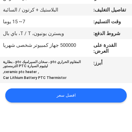
مراقبة
تفاصيل التغليف:
البلاستيك + كرتون / السائبة
الجودة
وقت التسليم:
7~ 15 يوما
اتصل
شروط الدفع:
ويسترن يونيون، T / T، باي بال
بنا
القدرة على
500000 جهاز كمبيوتر شخصى شهريا
العرض:
أخبار
أبرز:
المقاوم الحراري ptc ، سخان السيراميك ptc ، بطارية
ليثيوم السيارة PTC الثرمستور
,
,
ceramic ptc heater
Car Lithium Battery PTC Thermistor
اطلب
اقتباس
افضل سعر
خريطة
الموقع