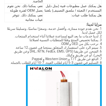
الخاصة.
هل يمكنك عمل مطبوعات فنية (مثل دليل
نعم، يمكننا ذلك. نحن نقوم
المستخدم / التعبئة / ملصق التصنيف) بلغتنا
بعمل OEM لفترة طويلة
هل يمكننا طلب عينات:
نعم، يمكنك ذلك. تتوفر
عينات مجانية
مزايا لدينا:
1. نحن نقدم جودة ممتازة، وأفضل خدمة، وسعرًا مناسبًا، وتسليمًا سريعًا
لكل عميل لدينا.
2. لدينا خدمات ما بعد البيع لمساعدة عملائنا أثناء استخدام المنتجات.
3. يمكننا تخصيص المنتج وفقًا للمتطلبات النسبية لعملائنا.
4. نرحب بكل من OED و ODM.
5. سيتم الرد على استفسارك المتعلق بمنتجنا في غضون 12 ساعة.
6. الشحن عن طريقنا (DHL، NTN، FedEx، EMS، UPS وعن طريق
البحر)، أو عن طريق وكيلك.
7. الدفع عن طريق T/T و Western Union و Paypal.
8. التسليم في غضون 3-5 أيام لطلب العينة، 7-10 أيام للطلب بالجملة.