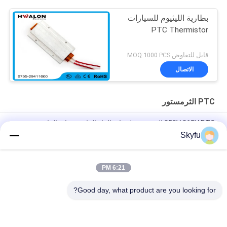
بطارية الليثيوم للسيارات
PTC Thermistor
قابل للتفاوض MOQ:1000 PCS
الاتصال
PTC الثرمستور
250V 265V PTC الثرمستور لحماية التيار الزائد وحماية الزائد
Skyfu
الألومنيوم قارب PTC عنصر التسخين الثرمستور على نطاق واسع الجهد
التشغيل لصانع القهوة
6:21 PM
تكييف الهواء PTC الحرارية المقاوم السيراميك بدء رقاقة التقوية الثلاجة
الاستخدام
Good day, what product are you looking for?
فئات شعبية
جميع