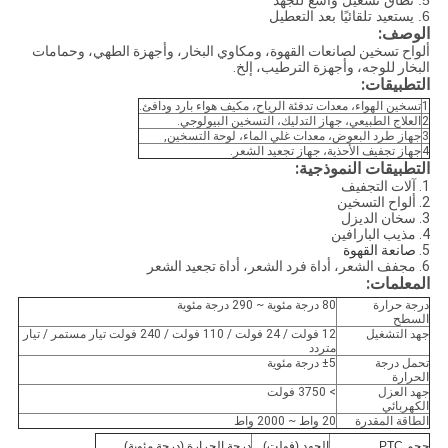
5. نطاق تشغيل واسع للجهد
6. يستعيد تلقائيًا بعد التعطيل
الوصف:
ألواح تسخين لصانعات القهوة، ومكاوي البخار، وأجهزة الطهي، وحمامات
البخار للوجه، وأجهزة الترطيب، إلخ.
التطبيقات:
1
تسخين الهواء، معدات تدفئة الرياح، مكيف هواء بارد ودافئ.
2
العلاج الطبيعي، جهاز التدليك، التسخين البيولوجي.
3
جهاز طرد البعوض، معدات غلي الماء، لوحة التسخين,
4
جهاز تجفيف الأحذية، جهاز تجعيد الشعر.
التطبيقات النموذجية:
1. آلات التجفيف
2. ألواح التسخين
3. سخان الديزل
4. مذيب البارافين
5.
صانعة القهوة
6. مجفف الشعر، أداة فرد الشعر، أداة تجعيد الشعر
المعلمات:
درجة حرارة
80 درجة مئوية ~ 290 درجة مئوية
السطح
جهد التشغيل
12 فولت / 24 فولت / 110 فولت / 240 فولت تيار مستمر / تيار
متردد
تحمل درجة
±5 درجة مئوية
الحرارة
جهد العزل
> 3750 فولت
الكهربائي
الطاقة المقدرة
20 واط ~ 2000 واط
حجم PTC
الجهد (فولت)
درجة الحرارة (درجة مئوية)