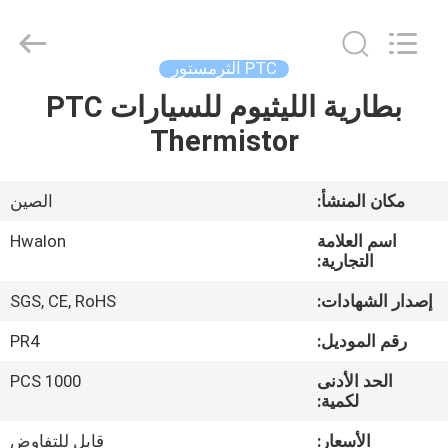
Shenzhen
Hwalon
Electronic
Co.,
Ltd..
PTC الثرمستور
All
Rights
Reserved.
بطارية الليثيوم للسيارات PTC
بيت
Thermistor
منتجات
مكان المنشأ:
الصين
معلومات
اسم العلامة
Hwalon
عنا
التجارية:
إصدار الشهادات:
SGS, CE, RoHS
جولة
رقم الموديل:
PR4
في
الحد الأدنى
1000 PCS
المصنع
لكمية:
الأسعار:
قابل للتفاوض