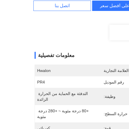
لى أفضل سعر
اتصل بنا
معلومات تفصيلية
لعلامة التجارية
Hwalon
رقم الموديل
PR4
التدفئة مع الحماية من الحرارة 
وظيفة:
الزائدة
+80 درجة مئوية ~ +280 درجة 
حرارة السطح:
مئوية
قوة:
كهربائي