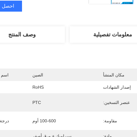
احصل ع
معلومات تفصيلية
وصف المنتج
مكان المنشأ
الصين
اسم ا
إصدار الشهادات
RoHS
عنصر التسخين:
PTC
مقاومة:
100-600 أوم
درجة 
مادة:
سيراميك + ورق أصفر