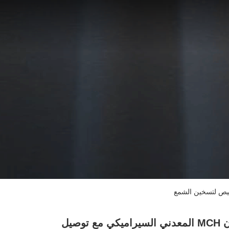
سخان MCH المعدني السيراميكي مع توصيل