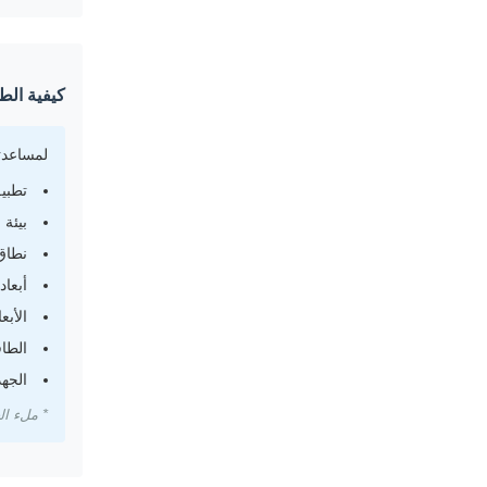
كيفية الط
لمساعدت
تطبيق سخا
بيئة عم
نطاق د
أبعاد
الأبعاد: ___
الطاق
الجهد
* ملء ال