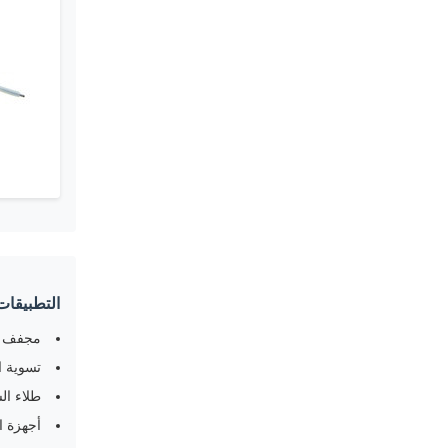
التطبيقات
مجفف 
تسوية ا
طلاء ال
أجهزة ا