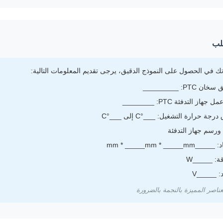
لب
ك في الحصول على النموذج الدقيق، يرجى تقديم المعلومات التالية:
ن PTC: _________
ل جهاز التدفئة PTC: ________
رجة حرارة التشغيل: ___°C إلى ___°C
 ورسم جهاز التدفئة
__mm * _____mm * _____mm
ة: _____W
: _____V
عناصر المميزة بالنجمة بالضرورة