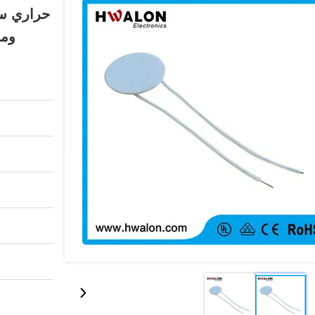
حراري سري
ومو