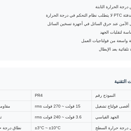
رجة الحرارة الثابتة
التحكم في درجة الحرارة
 الآمن عند حرق السائل في أجهزة تسخين السائل
سة لتقلبات الجهد
واسعة من فولتاجيات العمل
تلقائية بعد الإبطال
 التقنية
النموذج رقم
PR4
أقصى فولتاج تشغيل
15 فولت ~ 270 فولت rms
مقاومة
الجهد القياسي
3.6 فولت ~ 240 فولت rms
ت
 درجة حرارة السطح
±3°C ~ ±10°C
نطاق درجة ح