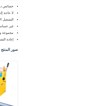
خصائص درجة
لا حاجة إل
التشغيل ا
غير حساسة
مجموعة وا
إعادة التش
صور المنتج