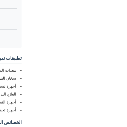
تطبيقات نمو
معدات المي
سخان الشم
أجهزة تسخي
العلاج الب
أجهزة القي
أجهزة تجفي
الخصائص الر