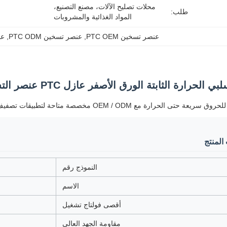
محلات تصليح الآلات، مصنع التصنيع، 
طلب:
المواد الغذائية والمشروبات
عنصر تسخين PTC OEM
, 
عنصر تسخين PTC ODM
, 
عن
ارة الثابتة الورق الأصفر عازل PTC عنصر التسخين للشعر المباشر الحديد المسطح
لحرارة مع OEM / ODM مخصصة متاحة لتطبيقات تصفيف الشعر المنزلية والصالون.
المنتج
النموذج رقم
الاسم
أقصى فولتاج تشغيل
مقاومة الجهد العالي