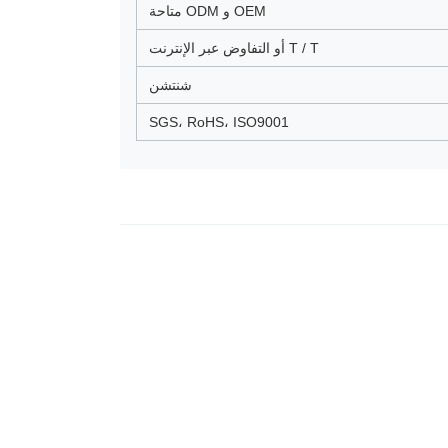
OEM و ODM متاحة
T / T أو التفاوض عبر الإنترنت
شنتشن
SGS، RoHS، ISO9001