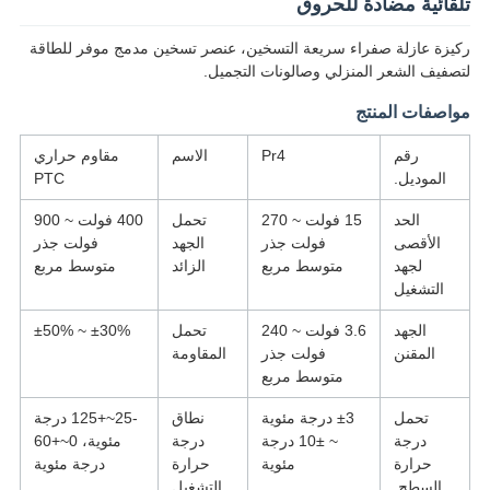
تلقائية مضادة للحروق
ركيزة عازلة صفراء سريعة التسخين، عنصر تسخين مدمج موفر للطاقة
لتصفيف الشعر المنزلي وصالونات التجميل.
مواصفات المنتج
رقم
Pr4
الاسم
مقاوم حراري
الموديل.
PTC
الحد
15 فولت ~ 270
تحمل
400 فولت ~ 900
الأقصى
فولت جذر
الجهد
فولت جذر
لجهد
متوسط مربع
الزائد
متوسط مربع
التشغيل
الجهد
3.6 فولت ~ 240
تحمل
±30% ~ ±50%
المقنن
فولت جذر
المقاومة
متوسط مربع
تحمل
±3 درجة مئوية
نطاق
-25~+125 درجة
درجة
~ ±10 درجة
درجة
مئوية، 0~+60
حرارة
مئوية
حرارة
درجة مئوية
السطح.
التشغيل