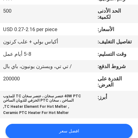
مراقبة
الحد الأدنى
500
الجودة
لكمية:
الأسعار:
USD 0.27-2.16 per piece
اتصل
تفاصيل التغليف:
أكياس بولي + علب كرتون
بنا
وقت التسليم:
5-8 أيام عمل
أخبار
شروط الدفع:
/ تي تي، ويسترن يونيون، باي بال
القدرة على
200000
اطلب
العرض:
اقتباس
أبرز:
40W PTC عنصر سخان ، عنصر سخان TC للمذوب
الساخن ، سخان PTC الخزفي للذوبان الساخن
,
,
TC Heater Element For Hot Melter
SITEMAP
Ceramic PTC Heater For Hot Melter
افضل سعر
سياسة