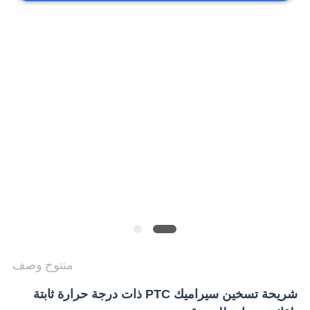
الخصوصية
منتوج وصف
شريحة تسخين سيراميك PTC ذات درجة حرارة ثابتة