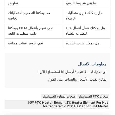
ما هي شروط الدفع؟
تفاوض
هل يمكنك قبول متطلبات
نعم، يمكننا التصميم لمتطلباتك
خاصة؟
الخاصة
هل يمكنك عمل أعمال فنية
نعم، نقوم بأعمال OEM ويمكننا
للطباعة بلغتنا؟
تلبية متطلبات اللغة
هل يمكننا طلب عينات؟
نعم، تتوفر عينات مجانية
معلومات الاتصال
أي احتياجات، لا تتردد! أرسل لنا استفسارًا الآن!
يمكن تقديم الأسعار والعينات على الفور.
سخان PTC السيراميك
سخان المقاوم السيراميك
40W PTC Heater Element,TC Heater Element For Hot
Melter,Ceramic PTC Heater For Hot Melter