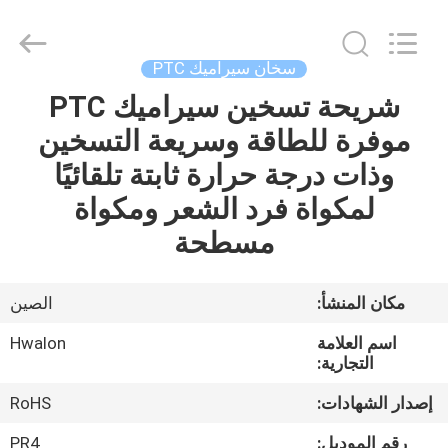
Shenzhen
Hwalon
Electronic
Co.,
Ltd..
سخان سيراميك PTC
All
Rights
Reserved.
شريحة تسخين سيراميك PTC
بيت
موفرة للطاقة وسريعة التسخين
منتجات
وذات درجة حرارة ثابتة تلقائيًا
لمكواة فرد الشعر ومكواة
معلومات
مسطحة
عنا
مكان المنشأ:
الصين
جولة
اسم العلامة
Hwalon
في
التجارية:
المصنع
إصدار الشهادات:
RoHS
رقم الموديل:
PR4