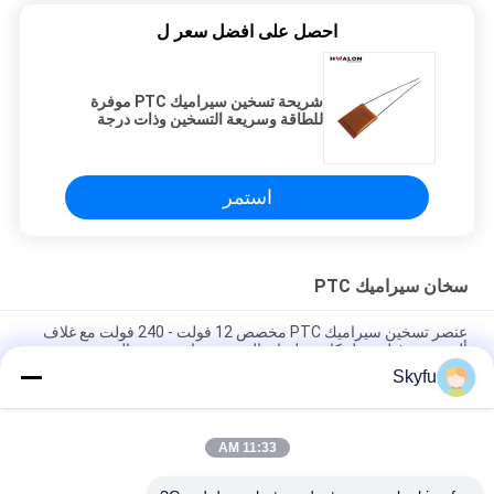
احصل على افضل سعر ل
شريحة تسخين سيراميك PTC موفرة
للطاقة وسريعة التسخين وذات درجة
حرارة ثابتة تلقائيًا لمكواة فرد الشعر
ومكواة مسطحة
استمر
سخان سيراميك PTC
عنصر تسخين سيراميك PTC مخصص 12 فولت - 240 فولت مع غلاف
ألومنيوم وفيلم عزل كابتون لصانع القهوة وجهاز تصفيف الشعر
Skyfu
شريحة تسخين سيراميك PTC موفرة للطاقة وسريعة التسخين وذات
درجة حرارة ثابتة تلقائيًا لمكواة فرد الشعر ومكواة مسطحة
11:33 AM
عنصر تسخين PTC بغلاف ألومنيوم مخصص، عزل فيلم بولي إيميد،
سخان سيراميك ذاتي ثابت الحرارة للأجهزة المنزلية الصغيرة