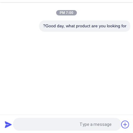
تسخين هواء سخان العنصر المنزل الآمن
7:00 PM
48V 200w 75x76x26mm ptc عنصر تسخين مروحة هواء سيراميكية
لجهاز تكييف الهواء
Good day, what product are you looking for?
فئات شعبية
جميع
سخان سيراميك MCH
سخان سيراميك PTC
بي تي سي سيراميك 
سخان هواء السيراميك
دفاية هواء
PTC عنصر التسخين
سخان المياه PTC
NTC الثرمستور 
NTC الحد من التيار 
مستشعر درجة الحرارة
الداخلي الحرارة
طلب اقتباس