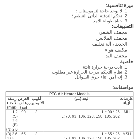
ميزة تنافسية:
1. لا يوجد حاجة لثرموستات ؛
2. تحكم التدفئة الذاتي التنظيم ؛
3. حياة طويلة الأمد
التطبيقات:
مجفف الشعر،
مجفف الملابس
الحديد ، آلة تغليف
مكيف هواء
مجفف اليد
خاصية
1. ثابت درجة حرارة ثابتة
2. نظام التحكم بدرجة الحرارة غير مطلوب
3. إنه آمن أثناء حرق السوائل
مواصفات:
PTC Air Heater Models
عارضات
البعد (مم)
أنابيب
العرض
زعنفة
ازياء
الألومنيوم
زعانف
الانحناء
(مم)
(mm)
1.2
90
3
26 * 90 * L
MH
(S)،
L: 70، 93، 106، 128، 150، 185، 202
2.6
(B)،
2.0 (N)
2.6 (B)
65
3
26 * 65 * L
MSH
، 1.68
L: 70، 93، 106، 128، 150، 185، 202