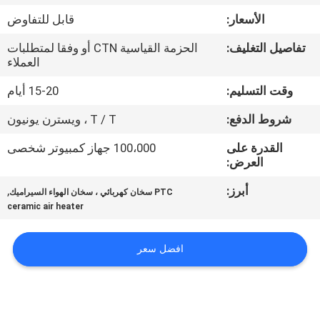
مراقبة
الأسعار:
قابل للتفاوض
الجودة
تفاصيل التغليف:
الحزمة القياسية CTN أو وفقا لمتطلبات
العملاء
اتصل
وقت التسليم:
15-20 أيام
بنا
شروط الدفع:
T / T ، ويسترن يونيون
أخبار
القدرة على
100،000 جهاز كمبيوتر شخصى
العرض:
أبرز:
,
اطلب
PTC سخان كهربائي ، سخان الهواء السيراميك
ceramic air heater
اقتباس
افضل سعر
خريطة
الموقع