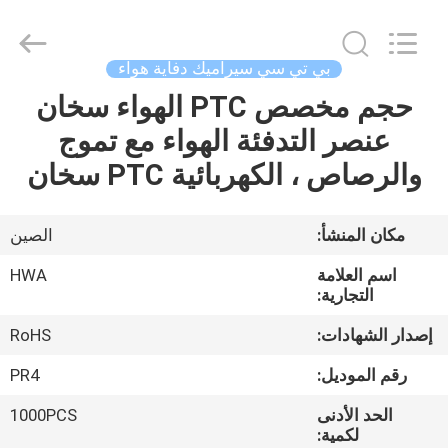
Shenzhen
Hwalon
Electronic
Co.,
Ltd..
بي تي سي سيراميك دفاية هواء
All
Rights
Reserved.
حجم مخصص PTC الهواء سخان
بيت
عنصر التدفئة الهواء مع تموج
منتجات
والرصاص ، الكهربائية PTC سخان
معلومات
مكان المنشأ:
الصين
عنا
اسم العلامة
HWA
التجارية:
جولة
إصدار الشهادات:
RoHS
في
رقم الموديل:
PR4
المصنع
الحد الأدنى
1000PCS
لكمية: