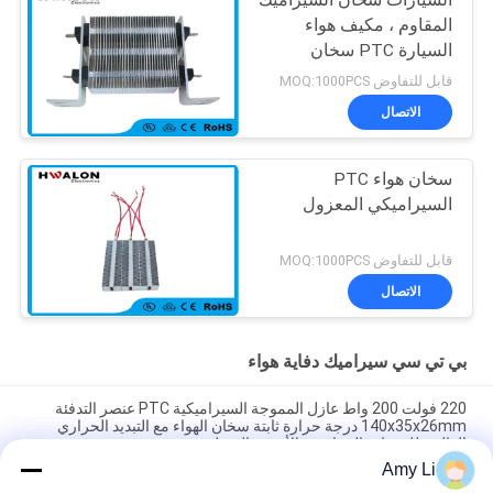
السيارات سخان السيراميك
المقاوم ، مكيف هواء
السيارة PTC سخان
كهربائي
قابل للتفاوض MOQ:1000PCS
الاتصال
سخان هواء PTC
السيراميكي المعزول
قابل للتفاوض MOQ:1000PCS
الاتصال
بي تي سي سيراميك دفاية هواء
220 فولت 200 واط عازل المموجة السيراميكية PTC عنصر التدفئة
140x35x26mm درجة حرارة ثابتة سخان الهواء مع التبديد الحراري
العالي، للمعدات الصناعية والأجهزة المنزلية
Amy Li
غرفة توفير الطاقة PTC سيارة مروحة هواء سخان درجة حرارة ثابتة