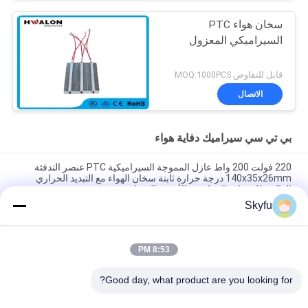
سخان هواء PTC
السيراميكي المعزول
قابل للتفاوض MOQ:1000PCS
الاتصال
بي تي سي سيراميك دفاية هواء
220 فولت 200 واط عازل المموجة السيراميكية PTC عنصر التدفئة
140x35x26mm درجة حرارة ثابتة سخان الهواء مع التبديد الحراري
العالي، للمعدات الصناعية والأجهزة المنزلية
Skyfu
غرفة توفير الطاقة PTC سيارة مروحة هواء سخان درجة حرارة ثابتة
تسخين هواء سخان العنصر المنزل الآمن
8:53 PM
48V 200w 75x76x26mm ptc عنصر تسخين مروحة هواء سيراميكية
لجهاز تكييف الهواء
Good day, what product are you looking for?
فئات شعبية
جميع