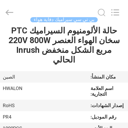
Shenzhen
Hwalon
Electronic
Co.,
Ltd..
بي تي سي سيراميك دفاية هواء
All
Rights
Reserved.
حالة الألومنيوم السيراميك PTC
بيت
سخان الهواء العنصر 220V 800W
منتجات
مربع الشكل منخفض Inrush
الحالي
معلومات
عنا
مكان المنشأ:
الصين
اسم العلامة
HWALON
جولة
التجارية:
في
إصدار الشهادات:
RoHS
المصنع
رقم الموديل:
PR4