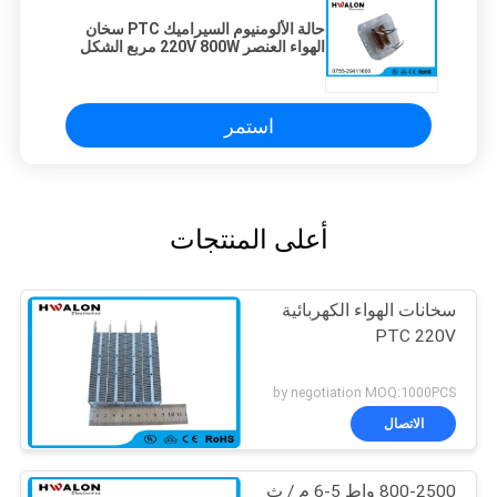
حالة الألومنيوم السيراميك PTC سخان
الهواء العنصر 220V 800W مربع الشكل
منخفض Inrush الحالي
استمر
أعلى المنتجات
سخانات الهواء الكهربائية
PTC 220V
by negotiation MOQ:1000PCS
الاتصال
800-2500 واط 5-6 م / ث