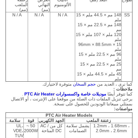
الألومنيوم
النهائي
الملعب
(مم)
(مم)
SS
148 مم × 44.5 ملم × 15
N / A
N / A
N / A
ملم
148 مم × 22.5 مم × 15
مم
120 ملم × 107 ملم × 15
ملم
96mm × 88.5mm × 15
ملم
96 مم × 22.5 ملم × 15
ملم
25 مم × 22.5 مم × 15
مم
45 ملم × 44.5 ملم × 15
ملم
كما نرى ، العديد من
حجم السخان
متوفرة لاختيارك.
ملاحظات :
كما تتوفر أيضًا
موديلات خاصة واكسسوارات PTC Air Heater
.
يرجى تنزيل الملفات ذات الصلة من موقعنا على الإنترنت ، أو الاتصال
بممثلي مبيعاتنا الودودين للحصول على نسخة.
مواصفات:
PTC Air Heater Models
زعنفة الملعب
الجهد االكهربى
قوة
سلامة
1.2mm ، 1.68mm ،
يشمل سلامة
كل من AC /
50 ~
UL،
2.0mm ، 2.6mm
الصمامات
DC المتاحة
2000W
VDE،
TUV