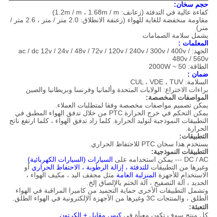
حجم سخان:
كفاءة عالية في التدفئة (زعانف: 1.2m / m ، 1.68m / m)
مقاومة منخفضة للغاية للهواء (زعنفة الانطلاق: 2.0 متر / متر ، 2.6 متر /
متر)
يشمل سلامة الصمامات
المعلمات :
الجهد: ac / dc 12v / 24v / 48v / 72v / 120v / 240v / 300v / 400v /
480v / 560v
الطاقة: 50 ~ 2000W
ضمان :
السلامة: CUL ، VDE ، TUV
براءات الاختراع: الولايات المتحدة وألمانيا وفرنسا وبريطانيا والصين
المواصفات المخصصة:
يمكن تصميم مواصفات مخصصة وفقا لمتطلبات العملاء.
يمكن التحكم في خرج الحرارة PTC من خلال تدفق الهواء المطبق في
التطبيقات النموذجية لتوليد الحرارة.
كلما زاد تدفق الهواء ، كلما ارتفع ناتج
الحرارة.
التطبيقات:
يستخدم هذا سخان PTC للاحتفاظ الحراري.
التطبيقات النموذجية:
DC / AC --- يمكن استخدامه على
السيارات (السيارات الكهربائية)
وغيرها من التطبيقات
للتدفئة ، إزالة الرطوبة ، الاحتفاظ الحراري
أو
الاستخدام للأجهزة
المنزلية العامة
مثل مجفف اليد ، مكيف الهواء ،
الحديد ، آلة التصفيح ، آلة الختم بالإلصاق إلخ.
وتشمل التطبيقات الأخرى حماية التجميد من كاميرا المراقبة في الهواء
الطلق ، والمنتجات 3C وغيرها من الأجهزة الإلكترونية في الهواء الطلق.
التعبئة:
كل منتج سوف تكون معبأة في
كيس مقابل + الكرتون
.