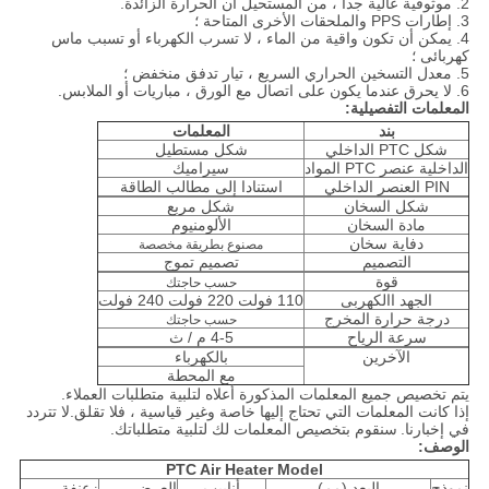
2. موثوقية عالية جدا ، من المستحيل أن الحرارة الزائدة.
3. إطارات PPS والملحقات الأخرى المتاحة ؛
4. يمكن أن تكون واقية من الماء ، لا تسرب الكهرباء أو تسبب ماس
كهربائى ؛
5. معدل التسخين الحراري السريع ، تيار تدفق منخفض ؛
6. لا يحرق عندما يكون على اتصال مع الورق ، مباريات أو الملابس.
المعلمات التفصيلية:
بند
المعلمات
شكل PTC الداخلي
شكل مستطيل
الداخلية عنصر PTC المواد
سيراميك
PIN العنصر الداخلي
استنادا إلى مطالب الطاقة
شكل السخان
شكل مربع
مادة السخان
الألومنيوم
دفاية سخان
مصنوع بطريقة مخصصة
التصميم
تصميم تموج
قوة
حسب حاجتك
الجهد االكهربى
110 فولت 220 فولت 240 فولت
درجة حرارة المخرج
حسب حاجتك
سرعة الرياح
4-5 م / ث
الآخرين
بالكهرباء
مع المحطة
يتم تخصيص جميع المعلمات المذكورة أعلاه لتلبية متطلبات العملاء.
إذا كانت المعلمات التي تحتاج إليها خاصة وغير قياسية ، فلا تقلق.لا تتردد
في إخبارنا.
سنقوم بتخصيص المعلمات لك لتلبية متطلباتك.
الوصف:
PTC Air Heater Model
نموذج
البعد (مم)
أنابيب
العرض
زعنفة