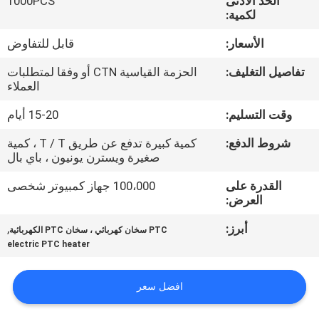
الحد الأدنى
1000PCS
مراقبة
لكمية:
الجودة
الأسعار:
قابل للتفاوض
تفاصيل التغليف:
الحزمة القياسية CTN أو وفقا لمتطلبات
اتصل
العملاء
بنا
وقت التسليم:
15-20 أيام
شروط الدفع:
كمية كبيرة تدفع عن طريق T / T ، كمية
أخبار
صغيرة ويسترن يونيون ، باي بال
القدرة على
100،000 جهاز كمبيوتر شخصى
اطلب
العرض:
اقتباس
أبرز:
,
PTC سخان كهربائي ، سخان PTC الكهربائية
electric PTC heater
خريطة
الموقع
افضل سعر