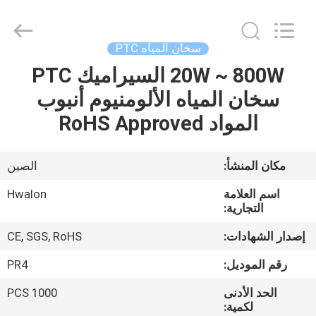
Shenzhen
Hwalon
Electronic
Co.,
Ltd..
سخان المياه PTC
All
Rights
Reserved.
20W ~ 800W السيراميك PTC
بيت
سخان المياه الألومنيوم أنبوب
منتجات
المواد RoHS Approved
معلومات
مكان المنشأ:
الصين
عنا
اسم العلامة
Hwalon
التجارية:
جولة
إصدار الشهادات:
CE, SGS, RoHS
في
رقم الموديل:
PR4
المصنع
الحد الأدنى
1000 PCS
لكمية: