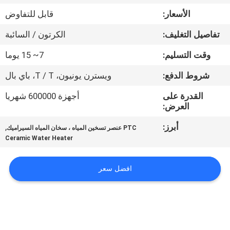
مراقبة
الأسعار:
قابل للتفاوض
الجودة
تفاصيل التغليف:
الكرتون / السائبة
اتصل
وقت التسليم:
7~ 15 يوما
بنا
شروط الدفع:
ويسترن يونيون، T / T، باي بال
القدرة على
أجهزة 600000 شهريا
أخبار
العرض:
أبرز:
,
PTC عنصر تسخين المياه ، سخان المياه السيراميك
اطلب
Ceramic Water Heater
اقتباس
افضل سعر
خريطة
الموقع