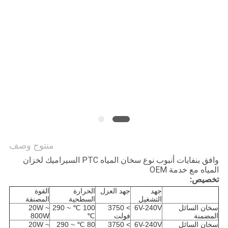
سياسة
الخصوصية
منتوج وصف
وافق بنفايات أنبوب نوع سخان المياه PTC السيراميك لخزان
المياه مع خدمة OEM
تخصيص:
جهد
جهد العزل
الحرارة
القوة
التشغيل
السطحية
المصنفة
سخان السائل
6V-240V
> 3750
100 ℃ ~ 290
20W ~
المضمنة
فولت
℃
800W
سخان السائل
6V-240V
> 3750
80 ℃ ~ 290
20W ~