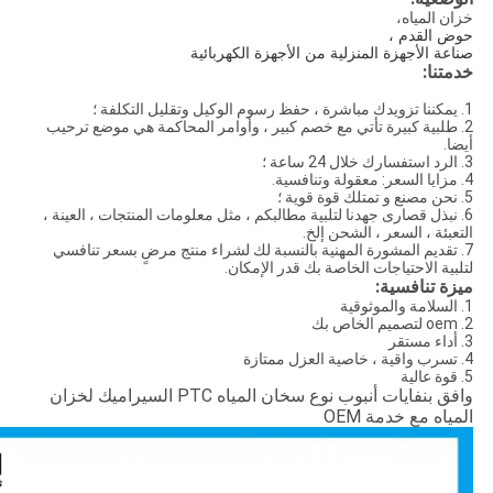
خزان المياه،
حوض القدم ،
صناعة الأجهزة المنزلية من الأجهزة الكهربائية
خدمتنا:
1. يمكننا تزويدك مباشرة ، حفظ رسوم الوكيل وتقليل التكلفة ؛
2. طلبية كبيرة تأتي مع خصم كبير ، وأوامر المحاكمة هي موضع ترحيب
أيضا.
3. الرد استفسارك خلال 24 ساعة ؛
4. مزايا السعر: معقولة وتنافسية.
5. نحن مصنع و تمتلك قوة قوية ؛
6. نبذل قصارى جهدنا لتلبية مطالبكم ، مثل معلومات المنتجات ، العينة ،
التعبئة ، السعر ، الشحن إلخ.
7. تقديم المشورة المهنية بالنسبة لك لشراء منتج مرضٍ بسعر تنافسي
لتلبية الاحتياجات الخاصة بك قدر الإمكان.
ميزة تنافسية:
1. السلامة والموثوقية
2. oem لتصميم الخاص بك
3. أداء مستقر
4. تسرب واقية ، خاصية العزل ممتازة
5. قوة عالية
وافق بنفايات أنبوب نوع سخان المياه PTC السيراميك لخزان
المياه مع خدمة OEM