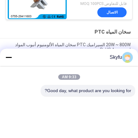
قابل للتفاوض MOQ:100PCS
الاتصال
سخان المياه PTC
20W ~ 800W السيراميك PTC سخان المياه الألومنيوم أنبوب المواد
RoHS Approved
Skyfu
لحظة سخان الماء Ptc ، 20-800 واط سخان Ptc المكونات الإلكترونية
لحوض القدم
9:33 AM
20-2000w عنصر سخان المياه الفورية Ptc الألومنيوم لحوض الاستحمام
الأجهزة الكهربائية
Good day, what product are you looking for?
فئات شعبية
جميع
سخان سيراميك MCH
سخان سيراميك PTC