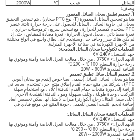
السائل
فولت
℃
2000W
وصف:
1. تصميم تطبيق سخان السائل المغمور
هذا هو تسخين السائل المغمورة (T- نوع PTC سخان) ، يتم تسخين التحقيق
سخان في حاوية السائل ، السائل للحصول على درجة حرارة ثابتة. عنصر
PTC يستخدم كمصدر للحرارة ، مع تسخين سريع ، ترموستات حراري ،
قدرة ضبط ذاتي ، معدل تحويل الحرارة ، قدرة مضادة للمقياس ، حتى إذا
لم يكن هناك ضرر وجاف جداً. ويستخدم على نطاق واسع في أنواع مختلفة
من الأجهزة الكهربائية في صناعة الأجهزة المنزلية.
المعلمات تكنولوجيا سخان السائل المدمجة:
جهد التشغيل: 6V-240V
الجهد العزل:> 3750V ، من خلال معالجة العزل الخاصة وآمنة وموثوق بها
درجة حرارة السطح: 100 ℃ ~ 290 ℃
الطاقة المقدرة: 20W ~ 800W
2. تصميم السائل سائل تطبيق تصميم
هذا هو سخان السائل السائل (يسمى أيضا حوض القدم مع سخان أنبوبي
PTC) ، شركتنا هي منتج حمام القدم إطلاق منتج آخر ، تستخدم أساسا في
الراقية إلى دورة منتجات حمام القدم التدفئة أعلاه ، مع استخدام سهلة
التركيب ، وحياة طويلة ، وتلف بسهولة ومواد التدفئة التقليدية الأخرى
(على سبيل المثال: زجاج الكوارتز) ميزات لا مثيل لها. يمكن تخصيص أبعاد
إضافية لحجم التثبيت الفعلي للعميل ، جودة المنتج في موقع قيادي في
النظير.
المعلمات التقنية سخان السائل السائل:
جهد التشغيل: 6V-240V
الجهد العزل:> 3750V ، من خلال معالجة العزل الخاصة وآمنة وموثوق بها
درجة حرارة السطح: 80 ℃ ~ 290 ℃
الطاقة المقدرة: 20W ~ 2000W
الوضعية: