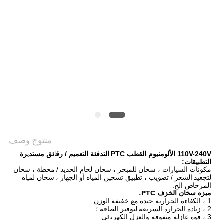
سياسة
الخصوصية
منتوج وصف
110V-240V الألومنيوم القطب PTC التدفئة التعميم / رقائق مستديرة
التطبيقات:
مكونات السيارات ، سخان للمبخر ، سخان لحام الحديد / محطة ، سخان
لتجعيد الشعر / تصويب ، تطبيق تسخين المياه أو الجهاز ، سخان لمياه
المرحاض الخ.
ميزة سخان الخزف PTC:
1 ، الكفاءة الحرارية جيدة مع خفيفة الوزن.
2 ، زيادة الحرارة السريعة لتوفير الطاقة ؛
3 ، قوة عازلة متفوقة والعزل الكهربائي.