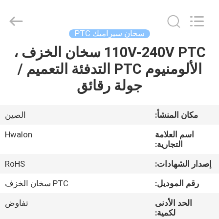
Shenzhen
Hwalon
Electronic
Co.,
Ltd..
سخان سيراميك PTC
All
Rights
Reserved.
110V-240V PTC سخان الخزف ،
بيت
الألومنيوم PTC التدفئة التعميم /
منتجات
جولة رقائق
معلومات
مكان المنشأ:
الصين
عنا
اسم العلامة
Hwalon
التجارية:
جولة
إصدار الشهادات:
RoHS
في
رقم الموديل:
PTC سخان الخزف
المصنع
الحد الأدنى
تفاوض
لكمية: