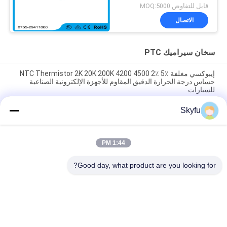
لصانع القهوة
قابل للتفاوض MOQ:5000
الاتصال
سخان سيراميك PTC
إيبوكسي مغلفة NTC Thermistor 2K 20K 200K 4200 4500 2٪ 5٪
حساس درجة الحرارة الدقيق المقاوم للأجهزة الإلكترونية الصناعية
للسيارات
Skyfu
الايبوكسي المغلفة NTC الثرمستور 10K 50K 100K 3950 3435 1%
الدقة استشعار درجة الحرارة المقاوم للإلكترونيات HVAC الأجهزة
المنزلية
1:44 PM
عازل المموجة PTC السيراميكية الهواء العنصر التدفئة 220V 250W
140x32x26mm
Good day, what product are you looking for?
فئات شعبية
جميع
سخان سيراميك MCH
سخان سيراميك PTC