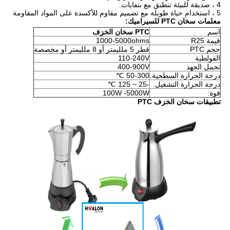
4 ، صديقة للبيئة تنطبق مع بنفايات.
5 ، استخدام حياة طويلة مع تصميم مقاوم للأكسدة على المواد المقاومة
معلمات سخان PTC للسيراميك:
اسم
PTC سخان الخزف
قيمة R25
1000-5000ohms
حجم PTC
قطر 5 ملليمتر أو 8 ملليمتر أو مخصصة
الفولطية
110-240V
تحمل الجهد
400-900V
درجة الحرارة السطحية.
50-300 ℃
درجة الحرارة التشغيل.
-25 ~ 125 ℃
قوة:
100W -5000W
تطبيقات سخان الخزف PTC