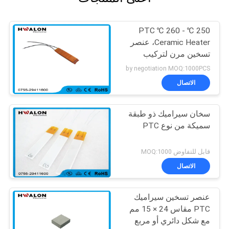
250 ℃ - 260 ℃ PTC
Ceramic Heater، عنصر
تسخين مرن لتركيب
السخان
by negotiation MOQ:1000PCS
الاتصال
سخان سيراميك ذو طبقة
سميكة من نوع PTC
قابل للتفاوض MOQ:1000
الاتصال
عنصر تسخين سيراميك
PTC مقاس 24 × 15 مم
مع شكل دائري أو مربع