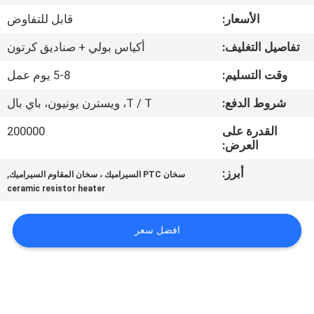
مراقبة
الأسعار:
قابل للتفاوض
الجودة
تفاصيل التغليف:
أكياس بولي + صناديق كرتون
اتصل
وقت التسليم:
5-8 يوم عمل
بنا
شروط الدفع:
T / T، ويسترن يونيون، باي بال
القدرة على
200000
أخبار
العرض:
أبرز:
,
سخان PTC السيراميك ، سخان المقاوم السيراميك
اطلب
ceramic resistor heater
اقتباس
افضل سعر
خريطة
الموقع