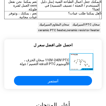
4
يمكنك جعل أعمال الطباعة الفنية (مثل دليل
نعم يمكننا. نحن نفعل
المستخدم / التعبئة / تصنيف التسمية) في
oem العمل لفترة
لغتنا؟
طويلة.
5
هل يمكننا طلب عينات؟
نعم ، يمكنك ، وتتوفر
عينات مجانية.
سخان PTC السيراميك
سخان المقاوم السيراميك
ceramic PTC heater,ceramic resistor heater
احصل على افضل سعر ل
110V-240V PTC سخان الخزف ،
الألومنيوم PTC التدفئة التعميم / جولة
رقائق
استمر
أعلى المنتجات