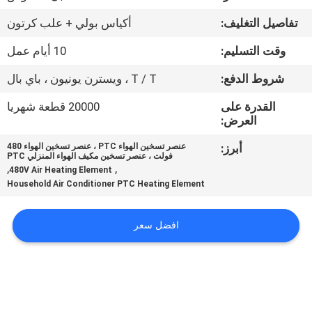
مراقبة
تفاصيل التغليف:
أكياس بولي + علب كرتون
الجودة
وقت التسليم:
10 أيام عمل
اتصل
شروط الدفع:
T / T ، ويسترن يونيون ، باي بال
بنا
القدرة على
20000 قطعة شهريا
العرض:
أخبار
أبرز:
عنصر تسخين الهواء PTC ، عنصر تسخين الهواء 480
فولت ، عنصر تسخين مكيف الهواء المنزلي PTC
,
,
480V Air Heating Element
Household Air Conditioner PTC Heating Element
اطلب
اقتباس
افضل سعر
خريطة
الموقع