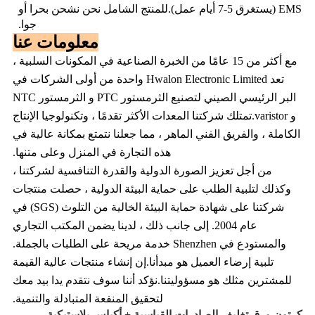
EMS (يستغرق 5-7 أيام عمل).للمنتج الشامل نحن نشحن بحرا أو
جوا.
معلومات عنا
مع أكثر من 15 عامًا من الخبرة الصناعية في المكونات السلبية ،
تعد Hwalon Electronic Limited واحدة من أولى الشركات في
البر الرئيسي الصيني لتصنيع الثرمستور PTC و الثرمستور NTC
و varistor.تمتلك شركتنا المعدات الأكثر تقدمًا ، وتكنولوجيا الإنتاج
الكاملة ، والفريق الفني الماهر ، مما جعلنا نتمتع بمكانة عالية في
هذه التجارة في المنزل وعلى متنها.
من أجل تعزيز الصورة الدولية والقدرة التنافسية لشركتنا ،
وكذلك لتلبية الطلب على حماية البيئة الدولية ، حصلت منتجات
شركتنا على شهادة حماية البيئة الخالية من التلوث (SGS) في
عام 2004. إلى جانب ذلك ، لدينا يضمن المكتب التجاري
والمستودع في Shenzhen خدمة مريحة على الطلبات بالجملة.
تلبية إرضاء العميل هو مبدأنا.إن إنشاء منتجات عالية القيمة
للمشترين مثلك هو مسؤوليتنا.نؤكد أننا سوف نتقدم يدا بيد معك
لتحقيق المنفعة المتبادلة والتنمية.
كرتون ورق تغليف الصادرات القياسية + أكياس بلاستيكية