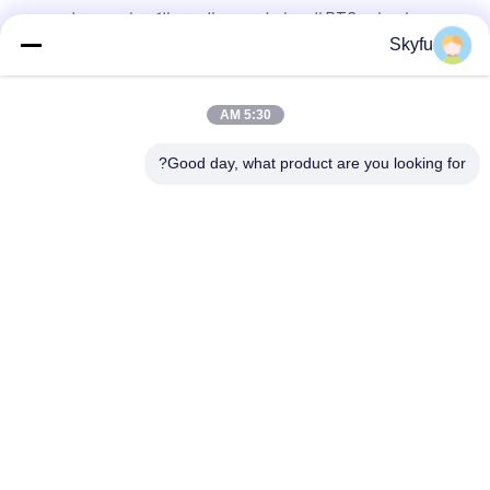
درجة حرارة ثابتة PTC السيراميك عنصر التدفئة الكهربائية مع فيلم
معزول
Skyfu
عنصر التدفئة PTC Wax 1 - 5000ohms عنصر التدفئة السيراميك مع
فيلم العزل
5:30 AM
OEM ODM موثوقية عالية عنصر سخان كهربائي Ptc للغراء بندقية
Good day, what product are you looking for?
فئات شعبية
جميع
سخان سيراميك MCH
سخان سيراميك PTC
بي تي سي سيراميك 
سخان هواء السيراميك
دفاية هواء
PTC عنصر التسخين
سخان المياه PTC
NTC الثرمستور 
NTC الحد من التيار 
مستشعر درجة الحرارة
الداخلي الحرارة