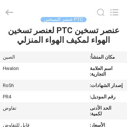
Shenzhen
Hwalon
Electronic
Co.,
Ltd..
PTC عنصر التسخين
All
Rights
Reserved.
عنصر تسخين PTC لعنصر تسخين
بيت
الهواء لمكيف الهواء المنزلي
منتجات
مكان المنشأ:
الصين
معلومات
اسم العلامة
Hwalon
عنا
التجارية:
إصدار الشهادات:
RoSh
جولة
رقم الموديل:
PR4
في
الحد الأدنى
تفاوض
المصنع
لكمية:
الأسعار:
قابل للتفاوض