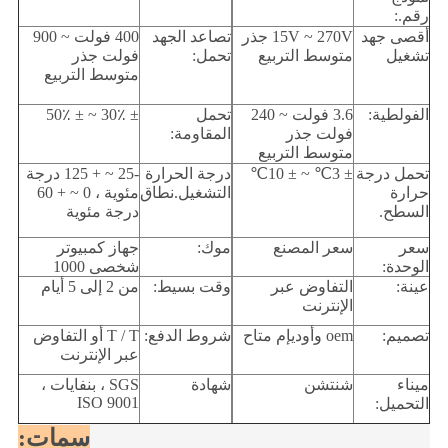
رقم.:
أقصى جهد
15V ~ 270V جذر
تصاعد الجهد
400 فولت ~ 900
تشغيل
متوسط ​​التربيع
تحمل:
فولت جذر
متوسط ​​التربيع
الفولطية:
3.6 فولت ~ 240
تحمل
± 30٪ ~ ± 50٪
فولت جذر
المقاومة:
متوسط ​​التربيع
تحمل درجة
± 3
℃
~ ± 10
℃
درجة الحرارة
-25 ~ + 125 درجة
حرارة
التشغيل.نطاق
مئوية ، 0 ~ + 60
السطح.
درجة مئوية
سعر
سعر المصنع
موك:
جهاز كمبيوتر
الوحدة:
شخصى 1000
عينة:
التفاوض عبر
وقت بسيط:
من 2 إلى 5 أيام
الإنترنت
تصميم:
oem وأوديإم متاح
شروط الدفع:
T / T أو التفاوض
عبر الإنترنت
ميناء
شنتشن
شهادة
SGS ، بنفايات ،
ISO 9001
التحميل:
سمات: