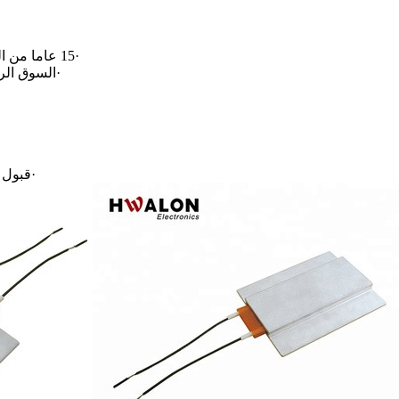
·
15 عاما من الخبرة في مجال الثرمستور PTC / NTC
·
السوق الرئ
·
قبول ت