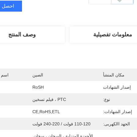
احصل ع
معلومات تفصيلية
وصف المنتج
مكان المنشأ
الصين
اسم ا
إصدار الشهادات
RoSH
نوع:
PTC ، فيلم تسخين
إصدار الشهادات:
CE,RoHS,ETL
الجهد االكهربى:
110-120 فولت / 220-240 فولت
الأجهزة المنزلية ، السخان ، سخان 