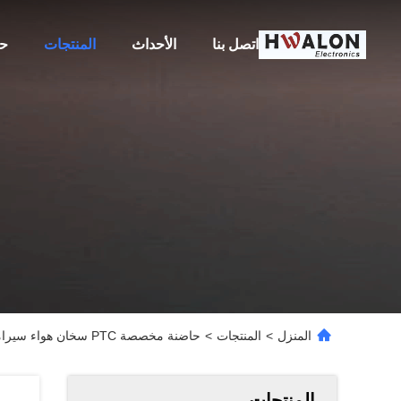
اتصل بنا
الأحداث
المنتجات
حو
المنزل
>
المنتجات
>
حاضنة مخصصة PTC سخان هواء سيراميك 30x20x5mm PTC عنصر تسخين لمسدس الغراء الساخن
المنتجات