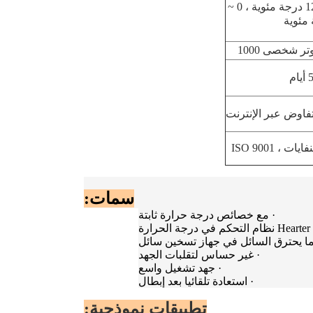
-25 ~ + 125 درجة مئوية ، 0 ~
ر شخصى 1000
سمات:
·
مع خصائص درجة حرارة ثابتة
دما يحترق السائل في جهاز تسخين سائل
·
غير حساس لتقلبات الجهد
·
جهد تشغيل واسع
·
استعادة تلقائيا بعد إبطال
تطبيقات نموذجية: