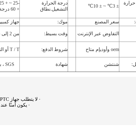
حرارة
درجة الحرارة
℃
~ ± 10
℃
± 3
التشغيل.نطاق
+ 60 درجة مئوية
سعر المصنع
موك:
جهاز كمبيوت
التفاوض عبر الإنترنت
وقت بسيط:
من 2 إلى 5 أيام
oem وأوديإم متاح
شروط الدفع:
T / T أو التفاوض عبر الإنترنت
ل:
شنتشن
شهادة
SGS ، بنفايات ، ISO 9001
·
لا يتطلب جهاز Hearter PTC نظام التحكم في درجة الحرارة
·
يكون آمنًا عن