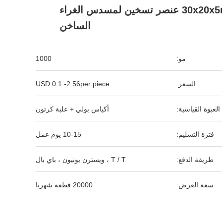
30x20x5mm PTC عنصر تسخين لمسدس الغراء
الساخن
مو:
1000
السعر:
USD 0.1 -2.56per piece
العبوة القياسية:
أكياس بولي + علبة كرتون
فترة التسليم:
10-15 يوم عمل
طريقة الدفع:
T / T ، ويسترن يونيون ، باي بال
سعة العرض:
20000 قطعة شهريا