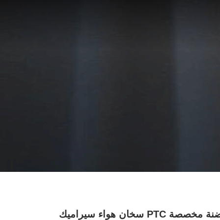
حاضنة مخصصة PTC سخان هواء سيراميك