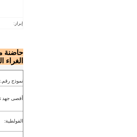
إبراز:
الغراء ا
نموذج رقم.:
أقصى جهد ت
الفولطية: