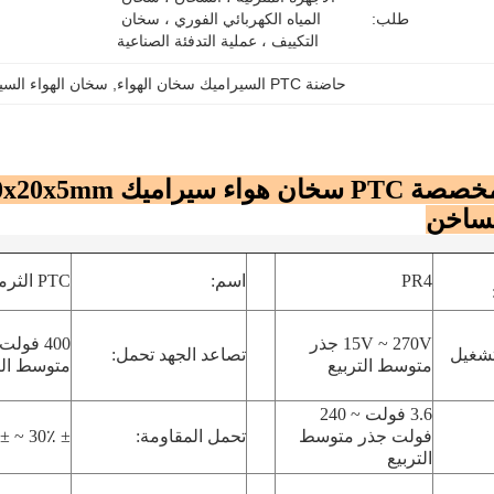
طلب:
المياه الكهربائي الفوري ، سخان 
التكييف ، عملية التدفئة الصناعية
حاضنة PTC السيراميك سخان الهواء
, 
سخان الهواء السيراميك 
لساخن
PR4
اسم:
PTC الثرمستور
15V ~ 270V جذر
شغيل
تصاعد الجهد تحمل:
متوسط ​​التربيع
متوسط ​​الت
3.6 فولت ~ 240
فولت جذر متوسط ​​
تحمل المقاومة:
± 30٪ ~ ± 50٪
التربيع