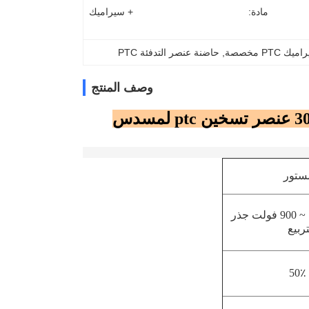
مادة:
+ سيراميك
PTC مخصصة
, 
حاضنة عنصر التدفئة PTC
وصف المنتج
حاضنة مخصصة PTC سخان هواء سيراميك 30x20x5mm عنصر تسخين ptc لمسدس
400 فولت ~ 900 فولت جذر
ربيع