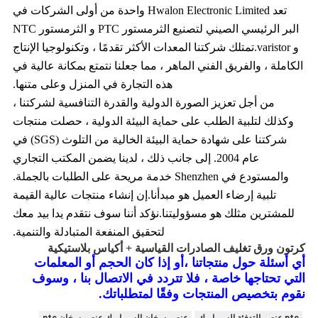
تعد Hwalon Electronic Limited واحدة من أولى الشركات في
البر الرئيسي الصيني لتصنيع الثرمستور PTC و الثرمستور NTC
و varistor.تمتلك شركتنا المعدات الأكثر تقدمًا ، وتكنولوجيا الإنتاج
الكاملة ، والفريق الفني الماهر ، مما جعلنا نتمتع بمكانة عالية في
هذه التجارة في المنزل وعلى متنها.
من أجل تعزيز الصورة الدولية والقدرة التنافسية لشركتنا ،
وكذلك لتلبية الطلب على حماية البيئة الدولية ، حصلت منتجات
شركتنا على شهادة حماية البيئة الخالية من التلوث (SGS) في
عام 2004. إلى جانب ذلك ، لدينا يضمن المكتب التجاري
والمستودع في Shenzhen خدمة مريحة على الطلبات بالجملة.
تلبية إرضاء العميل هو مبدأنا.إن إنشاء منتجات عالية القيمة
للمشترين مثلك هو مسؤوليتنا.نؤكد أننا سوف نتقدم يدا بيد معك
لتحقيق المنفعة المتبادلة والتنمية.
كرتون ورق تغليف الصادرات القياسية + أكياس بلاستيكية
أي أسئلة حول منتجاتنا ،
أو إذا كان الحجم أو المعلمات
التي تحتاجها خاصة ، فلا تتردد في الاتصال بنا ، وسوف
نقوم بتخصيص المنتجات وفقًا لمتطلباتك.