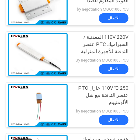
الفولاذ المقاوم للصدأ
الإسكان
by negotiation MOQ:1000PCS
الاتصال
110V 220V المعدنية /
السيراميك PTC عنصر
التدفئة للأجهزة المنزلية
By negotiation MOQ:1000 PCS
الاتصال
250 ℃ 110V عازل PTC
عنصر التدفئة مع شل
الألومنيوم
by negotiation MOQ:1000 PCS
الاتصال
عنصر تسخين سيراميك