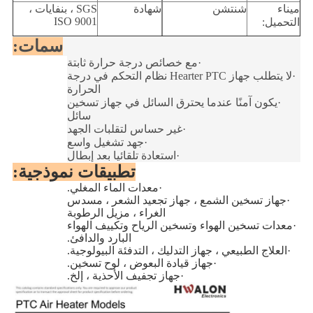
ميناء
شنتشن
شهادة
SGS ، بنفايات ،
ISO 9001
التحميل:
سمات:
·
مع خصائص درجة حرارة ثابتة
·
لا يتطلب جهاز Hearter PTC نظام التحكم في درجة
الحرارة
·
يكون آمنًا عندما يحترق السائل في جهاز تسخين
سائل
·
غير حساس لتقلبات الجهد
·
جهد تشغيل واسع
·
استعادة تلقائيا بعد إبطال
تطبيقات نموذجية:
·
معدات الماء المغلي.
·
جهاز تسخين الشمع ، جهاز تجعيد الشعر ، مسدس
الغراء ، مزيل الرطوبة
·
معدات تسخين الهواء وتسخين الرياح وتكييف الهواء
البارد والدافئ.
·
العلاج الطبيعي ، جهاز التدليك ، التدفئة البيولوجية.
·
جهاز قيادة البعوض ، لوح تسخين.
·
جهاز تجفيف الأحذية ، إلخ.