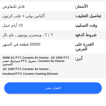
مراقبة
الأسعار:
قابل للتفاوض
الجودة
تفاصيل التغليف:
أكياس بولي + علب كرتون
اتصل
وقت التسليم:
10 أيام عمل
بنا
شروط الدفع:
T / T ، ويسترن يونيون ، باي بال
القدرة على
20000 قطعة في الشهر
أخبار
العرض:
أبرز:
500W AC PTC Ceramic Air Heater ، DC 220V PTC
Ceramic Air Heater ، معزول PTC سيراميك عنصر
اطلب
التسخين
,
,
DC 220V PTC Ceramic Air Heater
اقتباس
Insulated PTC Ceramic Heating Element
خريطة
افضل سعر
الموقع