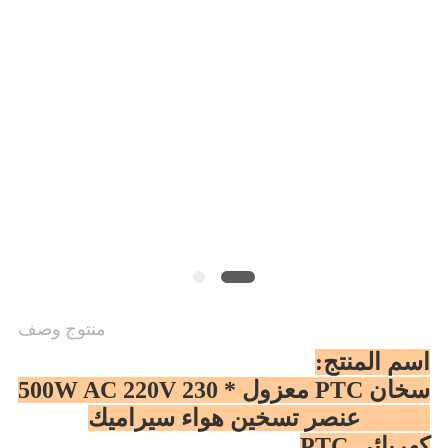
سياسة
الخصوصية
منتوج وصف
اسم المنتج:
سخان PTC معزول 500W AC 220V 230 *
32mm عنصر تسخين هواء سيراميك
كهربائي PTC