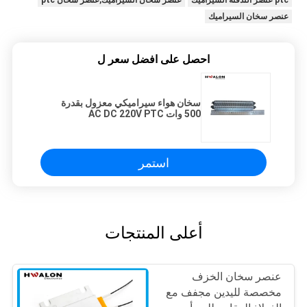
ptc عنصر التدفئة السيراميك
عنصر سخان السيراميك,عنصر سخان ptc
عنصر سخان السيراميك
احصل على افضل سعر ل
سخان هواء سيراميكي معزول بقدرة
500 وات AC DC 220V PTC
استمر
أعلى المنتجات
عنصر سخان الخزف
مخصصة لليدين مجفف مع