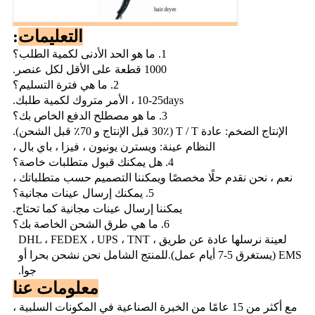
التعليمات
:
1. ما هو الحد الأدنى لكمية الطلب؟
1000 قطعة على الأقل لكل عنصر.
2. ما هي فترة التسليم؟
10-25days ، الأمر متروك لكمية طلبك.
3. ما هو مصطلح الدفع الخاص بك؟
الإنتاج الضخم: عادة T / T (30٪ قبل الإنتاج و 70٪ قبل الشحن).
النظام عينة: ويسترن يونيون ، فيزا ، باي بال ،
4. هل يمكنك قبول متطلبات خاصة؟
نعم ، نحن نقدم حلًا مخصصًا ويمكننا التصميم حسب متطلباتك ،
5. يمكنك إرسال عينات مجانية؟
يمكننا إرسال عينات مجانية كما تحتاج.
6. ما هي طرق الشحن الخاصة بك؟
لعينة نرسلها عادة عن طريق DHL ، FEDEX ، UPS ، TNT ،
EMS (يستغرق 5-7 أيام عمل).للمنتج الشامل نحن نشحن بحرا أو
جوا.
معلومات عنا
مع أكثر من 15 عامًا من الخبرة الصناعية في المكونات السلبية ،