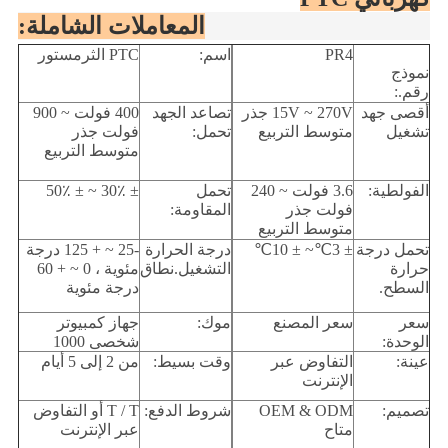
المعاملات الشاملة:
PR4
اسم:
PTC الثرمستور
نموذج
رقم.:
أقصى جهد
15V ~ 270V جذر
تصاعد الجهد
400 فولت ~ 900
تشغيل
متوسط ​​التربيع
تحمل:
فولت جذر
متوسط ​​التربيع
الفولطية:
3.6 فولت ~ 240
تحمل
± 30٪ ~ ± 50٪
فولت جذر
المقاومة:
متوسط ​​التربيع
تحمل درجة
± 3
℃
~ ± 10
℃
درجة الحرارة
-25 ~ + 125 درجة
حرارة
التشغيل.نطاق
مئوية ، 0 ~ + 60
السطح.
درجة مئوية
سعر
سعر المصنع
موك:
جهاز كمبيوتر
الوحدة:
شخصى 1000
عينة:
التفاوض عبر
وقت بسيط:
من 2 إلى 5 أيام
الإنترنت
تصميم:
OEM & ODM
شروط الدفع:
T / T أو التفاوض
متاح
عبر الإنترنت