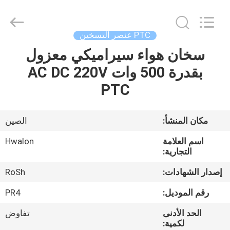
Shenzhen
Hwalon
Electronic
Co.,
Ltd..
PTC عنصر التسخين
All
Rights
Reserved.
سخان هواء سيراميكي معزول
بيت
بقدرة 500 وات AC DC 220V
منتجات
PTC
معلومات
مكان المنشأ:
الصين
عنا
اسم العلامة
Hwalon
التجارية:
جولة
إصدار الشهادات:
RoSh
في
رقم الموديل:
PR4
المصنع
الحد الأدنى
تفاوض
لكمية: