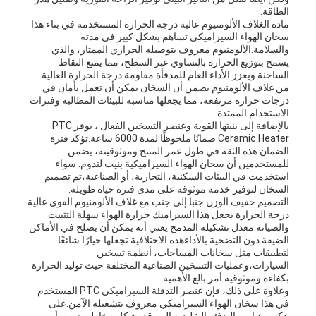
الطاقة.
مادة الغلاف الألومنيوم عالية درجة الحرارة المستخدمة في بناء هذا
سخان الهواء السيراميكي تساهم بشكل كبير في مدته
والسلامة.الألومنيوم معروف بتوصيله الحراري الممتاز، والذي
يسمح بتوزيع الحرارة بالتساوي عبر السطح، مما يمنع النقاط
الساخنة ويعزز الأداء العام للمدفأة.مقاومة درجة الحرارة العالية
من غلاف الألومنيوم يضمن أن السخان يمكن أن تعمل بأمان في
درجات حرارة مرتفعة، مما يجعلها مناسبة للبيئات المطالبة وفترات
الاستخدام الممتدة.
بالإضافة إلى بنيتها القوية وعنصر التسخين الفعال ، يوفر PTC
Ceramic Heater ضمانًا ملحوظًا لمدة 6000 ساعة.تؤكد فترة
الضمان هذه الثقة في طول عمر المنتج وموثوقيته، يضمن
للمستخدمين أن سخان الهواء السيراميكية بنيت لتدوم. سواء
استخدمت في البيئات السكنية، التجارية، أو الصناعية،تم تصميم
السخان لتوفير خدمة موثوقة على مدى فترة حياة طويلة.
التصميم خفيف الوزن جنبا إلى جنب مع غلاف الألومنيوم القوي عالية
درجة الحرارة يجعل هذا السيراميك حرارة الهواء سهلة التثبيت
والصيانة.معدل تشكيله المدمج يعني أنه يمكن أن يصلح في الأماكن
الضيقة دون التضحية بالأداءهذه الاختلافية تجعلها خيارًا شائعًا
لتطبيقات مثل سخانات المساحات، أنظمة تسخين
السيارات،وعمليات التسخين الصناعية المختلفة حيث توليد الحرارة
بكفاءة وموثوقية أمر بالغ الأهمية.
وعلاوة على ذلك، فإن عنصر التدفئة السيراميكي PTC المستخدم
في هذا سخان الهواء السيراميكي معروف بتشغيله الآمن.على