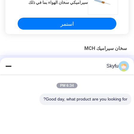
سيراميكي سخان الهواء بما في ذلك
المواد الصوفية من الألومنيوم عالية درجة
الحرارة المصممة للتدفئة
استمر
سخان سيراميك MCH
مستوى الضوضاء أقل من 40 ديسيبل سيراميكي سخان الهواء بما في
Skyfu
ذلك المواد الصوفية من الألومنيوم عالية درجة الحرارة المصممة للتدفئة
عنصر تسخين MCH سيراميك مع حماية من الحرارة الزائدة ودرجة
6:34 PM
حرارة ثابتة لمكواة اللحام (مقاومة 100-600 أوم)
Good day, what product are you looking for?
سخان سيراميك ذو طبقة سميكة من نوع PTC
فئات شعبية
جميع