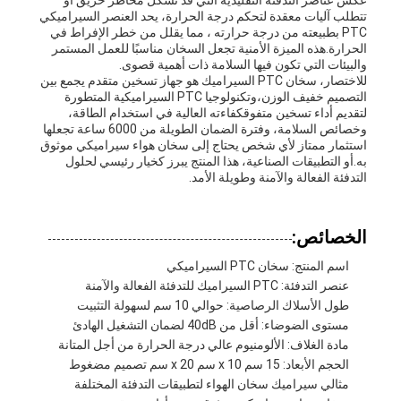
عكس عناصر التدفئة التقليدية التي قد تشكل مخاطر حريق أو
تتطلب آليات معقدة لتحكم درجة الحرارة، يحد العنصر السيراميكي
PTC بطبيعته من درجة حرارته ، مما يقلل من خطر الإفراط في
الحرارة.هذه الميزة الأمنية تجعل السخان مناسبًا للعمل المستمر
والبيئات التي تكون فيها السلامة ذات أهمية قصوى.
للاختصار، سخان PTC السيراميك هو جهاز تسخين متقدم يجمع بين
التصميم خفيف الوزن،وتكنولوجيا PTC السيراميكية المتطورة
لتقديم أداء تسخين متفوقكفاءته العالية في استخدام الطاقة،
وخصائص السلامة، وفترة الضمان الطويلة من 6000 ساعة تجعلها
استثمار ممتاز لأي شخص يحتاج إلى سخان هواء سيراميكي موثوق
به.أو التطبيقات الصناعية، هذا المنتج يبرز كخيار رئيسي لحلول
التدفئة الفعالة والآمنة وطويلة الأمد.
الخصائص:
اسم المنتج: سخان PTC السيراميكي
عنصر التدفئة: PTC السيراميك للتدفئة الفعالة والآمنة
طول الأسلاك الرصاصية: حوالي 10 سم لسهولة التثبيت
مستوى الضوضاء: أقل من 40dB لضمان التشغيل الهادئ
مادة الغلاف: الألومنيوم عالي درجة الحرارة من أجل المتانة
الحجم الأبعاد: 15 سم x 10 سم x 20 سم تصميم مضغوط
مثالي سيراميك سخان الهواء لتطبيقات التدفئة المختلفة