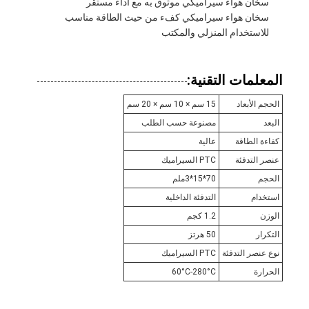
سخان هواء سيراميكي موثوق به مع أداء مستقر
سخان هواء سيراميكي كفء من حيث الطاقة مناسب
للاستخدام المنزلي والمكتب
المعلمات التقنية:
الحجم الأبعاد
15 سم × 10 سم × 20 سم
البعد
مصنوعة حسب الطلب
كفاءة الطاقة
عالية
عنصر التدفئة
PTC السيراميك
الحجم
70*15*3ملم
استخدام
التدفئة الداخلية
الوزن
1.2 كجم
التكرار
50 هرتز
نوع عنصر التدفئة
PTC السيراميك
الحرارة
60°C-280°C