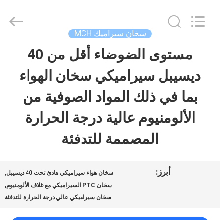
Shenzhen
Hwalon
Electronic
Co.,
سخان سيراميك MCH
Ltd..
All
مستوى الضوضاء أقل من 40
بيت
Rights
Reserved.
ديسيبل سيراميكي سخان الهواء
منتجات
بما في ذلك المواد الصوفية من
الألومنيوم عالية درجة الحرارة
معلومات
المصممة للتدفئة
عنا
أبرز:
,
سخان هواء سيراميكي هادئ تحت 40 ديسيبل
جولة
,
سخان PTC السيراميكي مع غلاف الألومنيوم
سخان سيراميكي عالي درجة الحرارة للتدفئة
في