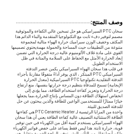
خريطة
وصف المنتج:
الموقع
سخان PTC السيراميكي هو حل تسخين عالي الكفاءة والموثوقية
مصمم لتوفير دفء ثابت مع التكنولوجيا المتقدمة والبناء الدائم.هذا
المكثف وخفيف الوزن سيراميك حرارة الهواء مثالية لمجموعة
متنوعة من التطبيقات حيث المساحة والحمولة مهمةيحتوي تصميمها
سياسة
القوي على مادة غلاف الألومنيوم عالية درجة الحرارة التي تضمن
إبعاد الحرارة الأمثل مع الحفاظ على السلامة والمتانة في ظل
الخصوصية
الاستخدام الطويل.
في قلب هذا سخان الهواء السيراميكي يكمن عنصر التدفئة
السيراميكي PTC المبتكر ، الذي يوفر أداءً متفوقًا مقارنةً بأجزاء
التدفئة التقليدية.تكنولوجيا PTC السيراميكية (معدل الحرارة
الإيجابية) تسمح للمدفأة بتنظيم درجة حرارتها بنفسها، منع ارتفاع
درجة الحرارة وتعزيز كفاءة استخدام الطاقة، مما يؤدي إلى
انخفاض استهلاك الطاقة دون المساس بإنتاج الحرارة،مما يجعلها
خيارًا ممتازًا للمستخدمين الواعين للطاقة والذين يبحثون عن حل
للتدفئة الصديق للبيئة.
واحدة من المزايا الرئيسية لـ PTC Ceramic Heater هي كفاءتها
الطاقة الاستثنائية.التصنيف عالية كفاءة الطاقة يعني أن هذا سخان
الهواء السيراميكي يستخدم كمية أقل من الكهرباء في حين توفير
قوية، حرارة ثابتة. هذا ليس فقط يساعد على خفض فواتير الكهرباء
ولكن أيضا تقلل من التأثير البيئي.توفير الراحة الفورية وتقليل هدر