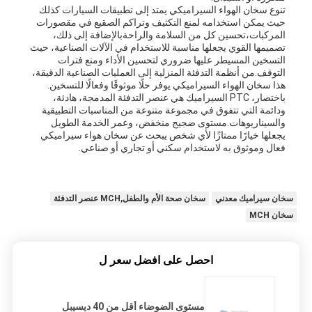
تنوع سخان الهواء السيراميكي يمتد إلى تطبيقات السيارات كذلك
حيث يمكن استخدامه لمنع التكثيف وتراكم الصقيع في مقصورات
المركبات،تحسين كل من السلامة والراحةبالإضافة إلى ذلك،
تصميمها القوي يجعلها مناسبة للاستخدام في الآلات الصناعية، حيث
التسخين المسيطر عليها ضروري لتحسين الأداء ومنع فترات
التوقف.من أنظمة التدفئة المنزلية إلى العمليات الصناعية الدقيقة،
هذا سخان الهواء السيراميكي يوفر حلًا موثوقًا وفعالًا للتسخين.
باختصار، PTC السيراميك هي عنصر التدفئة المدمجة، هادئة،
ودائمة التي تتفوق في مجموعة متنوعة من المناسبات التطبيقية
والسيناريوهات.مستوى ضجيج منخفض، وعمر الخدمة الطويل
يجعلها خيارًا ممتازًا لأي شخص يبحث عن سخان هواء سيراميكي
فعال وموثوق به لاستخدام سكني أو تجاري أو صناعي.
سخان سيراميك معدني
سخان صحة الأم والطفل,MCH عنصر التدفئة
سخان MCH
احصل على افضل سعر ل
مستوى الضوضاء أقل من 40 ديسيبل