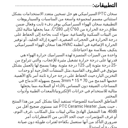
التطبيقات:
سخان PTC السيراميكي هو حل تسخين متعدد الاستخدامات بشكل
استثنائي مصمم لمجموعة واسعة من المناسبات والسيناريوهات
التطبيقية.سخان الهواء السيراميكي يوفر دفء ثابت وفعال ضمن
نطاق درجة الحرارة من 60°C إلى 280°C، مما يجعلها مثالية لكل
من البيئات السكنية والصناعية. سواء كنت بحاجة إلى الحفاظ على
درجة الحرارة في الحجرات الصغيرة، أجهزة إزالة الجليد، أو توفير
الحرارة الإضافية في أنظمة HVAC،هذا سخان الهواء السيراميكي
يتكيف بسلاسة مع احتياجاتك.
واحدة من الميزات المتميزة لهذه السيراميك حرارة الهواء هي
قدرتها على درجة حرارة تشغيل مثيرة للإعجاب، والتي تتراوح من
-25 درجة مئوية إلى 125 درجة مئوية. وهذا يسمح لها بالعمل بشكل
موثوق في الظروف القاسية،مثل المنشآت الخارجية أو وحدات
التخزين الباردحيث الحفاظ على درجة حرارة ثابتة أمر بالغ الأهمية.
حجمها المدمج من 70 * 15 * 3mm يسمح بسهولة الاندماج في
المساحات الضيقة دون المساس بالأداء أو السلامة،مما يجعلها
مثالية للاستخدام في خزانات الإلكترونياتالمعدات الطبية وأدوات
المختبر.
المناطق الحساسة للضوضاء تستفيد أيضًا بشكل كبير من هذا المنتج
، حيث يعمل PTC Ceramic Heater عند مستوى ضجيج أقل من
40dB. هذا التشغيل الهادئ مثالي لبيئات مثل المكاتب ،غرف النوم،
أو غرف المؤتمرات، حيث الحد الأدنى من الاضطرابات أمر
ضروري.التأكد من أنها ستعمل بكفاءة لفترات طويلة دون صيانة
متكررة أو استبدال.