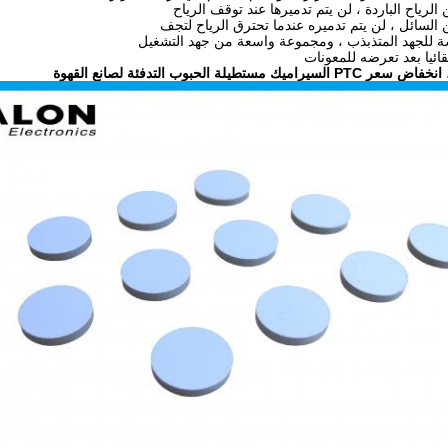
الرياح الباردة ، لن يتم تدميرها عند توقف الرياح
السائل ، لن يتم تدميره عندما تحترق الرياح لتجف
 للجهد المتذبذب ، ومجموعة واسعة من جهد التشغيل
قائيا بعد تعرضه للمعونات
ميك مستطيلة الحبوب التدفئة لصانع القهوة