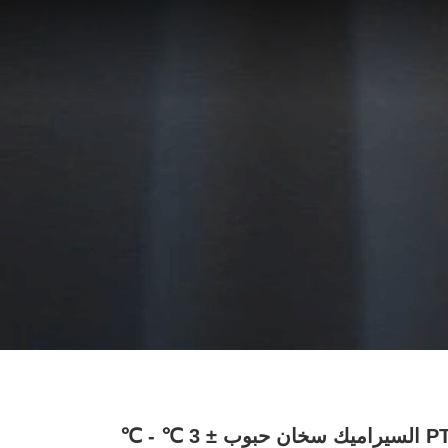
مخصصة PTC السيراميك سخان حبوب ± 3 ℃ - ℃