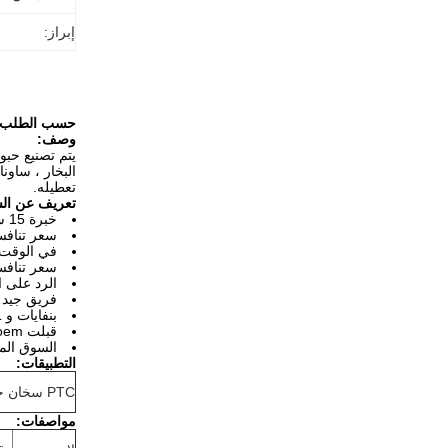
إبراز:
حسب الطلب PTC السيراميك سخان حبوب ± 3 ℃ - ℃ 10 ℃ درجة حرارة سطح الت
وصف:
البخار ، ساون
تعطيله.
تعريف عن ال
خبرة 15 سنة في مجال الثرمستور PTC / NTC.
سعر تناف
في الوقت
سعر تناف
الرد على الا
فريق جيد ي
بنفايات و UL متوافق
قبلت oem وأوديإم الأعمال
السوق المس
التطبيقات:
PTC سخان حبوب
مواصفات: