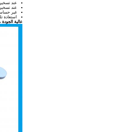
عند تسخين 
عند تسخين 
غير حساسة
استعادة تل
عالية الجودة ، انخفاض سعر PTC السيرا