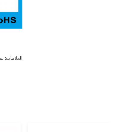
العلامات:
سخان 