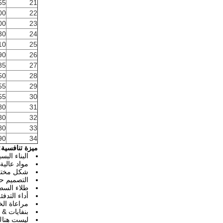
55
21
00
22
00
23
30
24
10
25
90
26
85
27
50
28
55
29
55
30
80
31
80
32
80
33
90
34
ميزة تنافسية:
البناء البس
مواد عالية
شكل مختلف
التصميم ح
طلاء السط
أداء التدف
مراعاة ال
بنفايات & هالوج
ليست هناك 