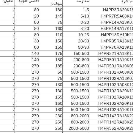
م جزء
مقاومة
أقصى الجهد
الطول
مؤقت.
/
80
180
1-5
H4PR3RA20K1
/
20
145
5-10
H4PR7R5A08K1
/
80
75
8-20
H4PR14RA13K0
/
80
160
8-20
H4PR14RA17K1
/
80
110
10-25
H4PR18RA10K1
/
30
150
20-50
H4PR35RA13K1
/
80
155
50-90
H4PR70RA13K1
/
140
175
150-500
H4PR321RA13K1
/
140
150
200-800
H4PR501RA10K1
/
270
185
200-800
H4PR501RA10K0
/
270
50
500-1500
H4PR102RA08K0
/
270
75
500-1500
H4PR102RA13K0
/
270
130
500-1500
H4PR102RA08K1
/
270
130
500-1500
H4PR102RA20K1
/
270
155
500-1500
H4PR102RA10K1
/
270
160
500-1500
H4PR102RA20K1
/
270
180
500-1500
H4PR102RA10K1
/
270
230
800-2000
H4PR142RA13K2
/
270
250
800-2000
H4PR142RA13K2
/
270
250
2000-5000
H4PR352RA20K2