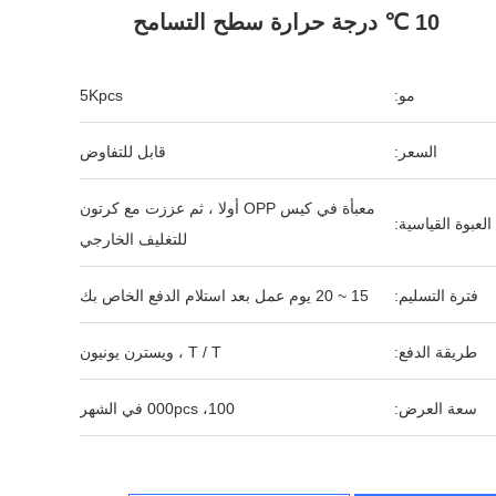
10 ℃ درجة حرارة سطح التسامح
مو:
5Kpcs
السعر:
قابل للتفاوض
معبأة في كيس OPP أولا ، ثم عززت مع كرتون
العبوة القياسية:
للتغليف الخارجي
فترة التسليم:
15 ~ 20 يوم عمل بعد استلام الدفع الخاص بك
طريقة الدفع:
T / T ، ويسترن يونيون
سعة العرض:
100، 000pcs في الشهر