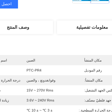
احصل ع
معلومات تفصيلية
وصف المنتج
مكان المنشأ
الصين
اسم ا
رقم الموديل
PTC-PR4
مكان المنشأ:
وقوانغدونغ ، والصين
درجة الحرارة 
س الجهد التشغيل:
15V ~ 270V Rms
د
جهد فلطيّ مصنّف:
3.6V ~ 240V Rms
زيادة ا
جة الحرارة السطحية.:
± 3 ℃ ~ ± 10 ℃