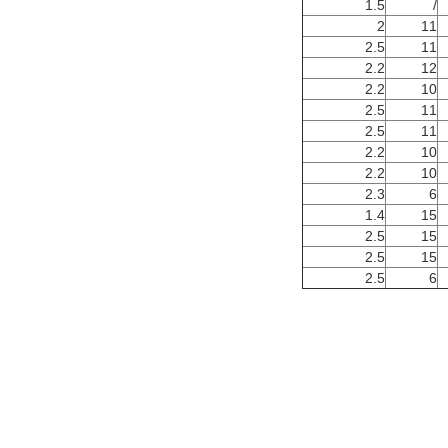
1.5
/
2
11
2.5
11
2.2
12
2.2
10
2.5
11
2.5
11
2.2
10
2.2
10
2.3
6
1.4
15
2.5
15
2.5
15
2.5
6