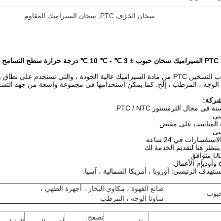
سخان الخزف PTC
, 
سخان السيراميك المقاوم
سامح
يتم تصنيع حبوب التسخين PTC من مادة السيراميك عالية الجودة ، والتي تستخدم
ا الوجه ، المرطب ، إلخ. كما يمكن استخدامها في مجموعة واسعة من جهد التشغيل.
شركة:
سى
 المناسب على مقبض
سى
ستفسارات في 24 ساعة
نتظر هنا لتقديم الخدمة لك
تهدف الرئيسي: أوروبا ، أمريكا الشمالية ، آسيا.
صانع القهوة ، مكاوي البخار ، أجهزة الطهي ،
ساونا الوجه ، المرطب
تصفح.