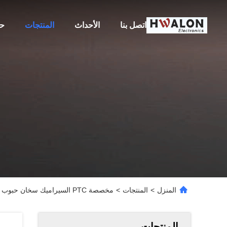
اتصل بنا
الأحداث
المنتجات
حو
المنزل
>
المنتجات
>
مخصصة PTC السيراميك سخان حبوب ± 3 ℃ - ℃ 10 ℃ درجة حرارة سطح التسامح
المنتجات