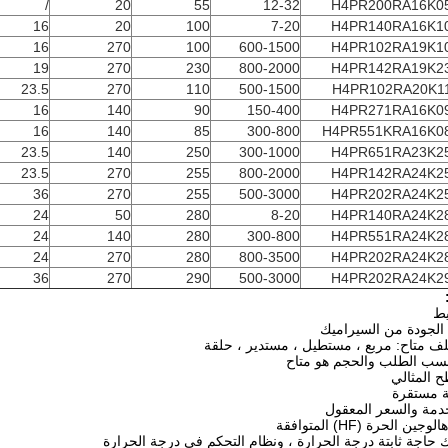
/
20
55
12-32
H4PR200RA16K0
16
20
100
7-20
H4PR140RA16K1
16
270
100
600-1500
H4PR102RA19K1
19
270
230
800-2000
H4PR142RA19K2
23.5
270
110
500-1500
H4PR102RA20K1
16
140
90
150-400
H4PR271RA16K0
16
140
85
300-800
H4PR551KRA16K0
23.5
140
250
300-1000
H4PR651RA23K2
23.5
270
255
800-2000
H4PR142RA24K2
36
270
255
500-3000
H4PR202RA24K2
24
50
280
8-20
H4PR140RA24K2
24
140
280
300-800
H4PR551RA24K2
24
270
280
800-3500
H4PR202RA24K2
36
270
290
500-3000
H4PR202RA24K2
يط
 الجودة من السيراميك
 متاح: مربع ، مستطيل ، مستدير ، حلقة
سب الطلب والحجم هو متاح
ح المثالي
ئة مستقرة
خدمة والسعر المعقول
ين الحرة (HF) المتوافقة
حاجة ثابتة درجة الحرارة ، ونظام التحكم في درجة الحرارة