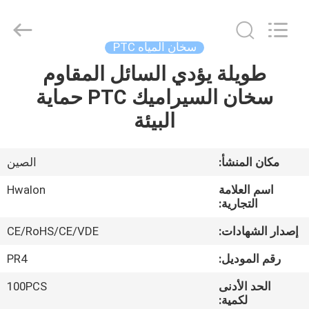
Shenzhen
Hwalon
Electronic
Co.,
Ltd..
سخان المياه PTC
All
Rights
Reserved.
طويلة يؤدي السائل المقاوم
بيت
سخان السيراميك PTC حماية
منتجات
البيئة
معلومات
مكان المنشأ:
الصين
عنا
اسم العلامة
Hwalon
التجارية:
جولة
إصدار الشهادات:
CE/RoHS/CE/VDE
في
رقم الموديل:
PR4
المصنع
الحد الأدنى
100PCS
لكمية: