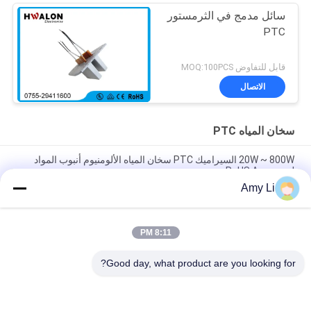
سائل مدمج في الثرمستور
PTC
قابل للتفاوض MOQ:100PCS
الاتصال
سخان المياه PTC
20W ~ 800W السيراميك PTC سخان المياه الألومنيوم أنبوب المواد
RoHS Approved
Amy Li
لحظة سخان الماء Ptc ، 20-800 واط سخان Ptc المكونات الإلكترونية
لحوض القدم
8:11 PM
20-2000w عنصر سخان المياه الفورية Ptc الألومنيوم لحوض الاستحمام
الأجهزة الكهربائية
Good day, what product are you looking for?
فئات شعبية
جميع