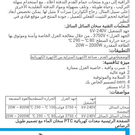
الراقية إلى دورة منتجات حمام القدم التدفئة أعلاه ، مع استخدام سهلة
التركيب ، وحياة طويلة ، وتلف بسهولة ومواد التدفئة التقليدية الأخرى
(على سبيل المثال: زجاج الكوارتز) ميزات لا مثيل لها. يمكن تخصيص أبعاد
إضافية لحجم التثبيت الفعلي للعميل ، جودة المنتج في موقع قيادي في
النظير.
المعلمات التقنية سخان السائل السائل:
جهد التشغيل: 6V-240V
الجهد العزل:> 3750V ، من خلال معالجة العزل الخاصة وآمنة وموثوق بها
درجة حرارة السطح: 80 ℃ ~ 290 ℃
الطاقة المقدرة: 20W ~ 2000W
التطبيقات:
الوضعية
حوض القدم ، صناعة الأجهزة المنزلية من الأجهزة الكهربائية
ميزة تنافسية:
1. تسرب واقية ، خاصية العزل ممتازة
2. قوة عالية
3. السلامة والموثوقية
4. oem لتصميم الخاص بك
5. أداء مستقر
مواصفات:
جهد
جهد العزل
الحرارة السطحية
القوة المصنفة
التشغيل
سخان السائل
6V-240V
> 3750 فولت
100 ℃ ~ 290 ℃
20W ~ 800W
المضمنة
سخان السائل السائل
6V-240V
> 3750 فولت
80 ℃ ~ 290 ℃
20W ~ 2000W
الصفحة الرئيسية معدات كهربائية PTC سخان الماء مع تصميم طويل
الرصاص