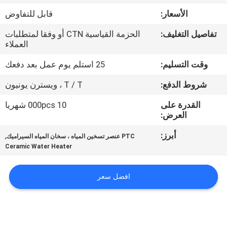
مراقبة
الأسعار:
قابل للتفاوض
الجودة
تفاصيل التغليف:
الحزمة القياسية CTN أو وفقا لمتطلبات
العملاء
اتصل
وقت التسليم:
25 استلم يوم عمل بعد دفعك
بنا
شروط الدفع:
T / T ، ويسترن يونيون
أخبار
القدرة على
10 000pcs شهريا
العرض:
أبرز:
,
اطلب
PTC عنصر تسخين المياه ، سخان المياه السيراميك
Ceramic Water Heater
اقتباس
افضل سعر
خريطة
الموقع