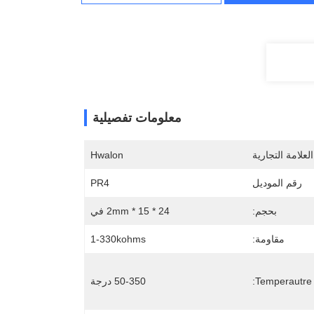
معلومات تفصيلية
لعلامة التجارية
Hwalon
رقم الموديل
PR4
بحجم:
24 * 15 * 2mm في
مقاومة:
1-330kohms
:
50-350 درجة