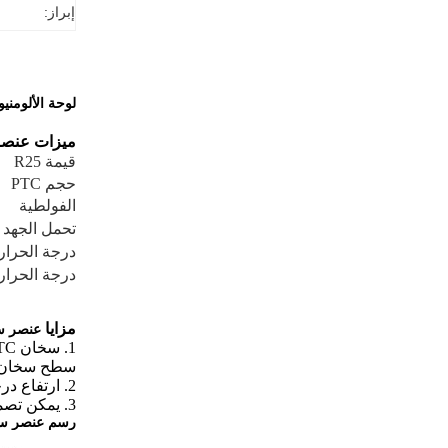
إبراز:
لوحة الألومنيوم PTC سخان عنصر 60W 250 درجة 1 - 330 ohms
ميزات عنصر س
قيمة R25
حجم PTC
الفولطية
تحمل الجهد
درجة الحرار
درجة الحرار
مزايا
عنصر سخا
1. سخان PTC الذي يتألف من عناصر PTC و المبرد هو عبارة عن جهاز تمسك أوتوماتيكي بدرجة الحرارة.
سطح سخان PTC هو درجة الحرارة كوري في حين لا توجد 
2. ارتفاع درجة الحرارة بسرعة.
3. يمكن تصميمه بين 12 ~ 380V
رسم عنصر سخان