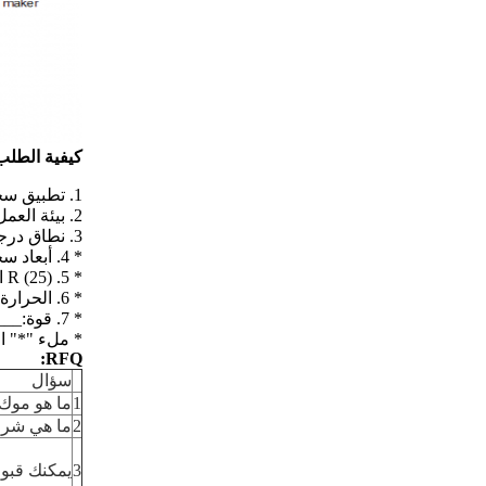
كيفية الطل
1. تطبيق سخان PTC: _______
2. بيئة العمل من سخان PTC: ______
3. نطاق درجة حرارة التشغيل: ___ إلى ____ ℃
* 4.
أبعاد سخان PTC:
* 5.
R (25) القيمة: _____
* 6.
الحرارة
* 7.
قوة:___
* ملء "*" ا
RFQ:
سؤال
1
ما هو موك
2
ما هي شرو
3
يمكنك قبو