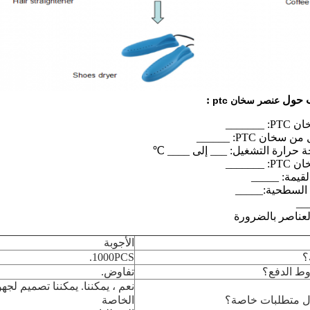
ب حول
:
عنصر سخان ptc
 _______
 السطحية:_____
__
لعناصر بالضرورة
الأجوبة
؟
1000PCS.
ط الدفع؟
تفاوض.
نعم ، يمكننا. يمكننا تصميم لجه
ل متطلبات خاصة؟
الخاصة