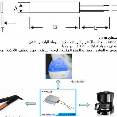
ان ptc
: