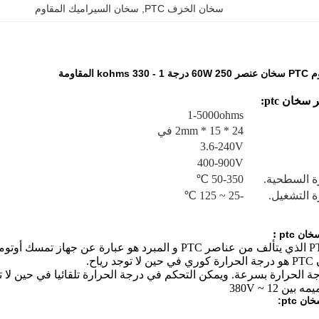
سخان الخزف PTC
, 
سخان السيراميك المقاوم
k المقاومة
خان ptc:
1-5000ohms
24 * 15 * 2mm في
3.6-240V
400-900V
ة السطحية.
50-350 ℃
ة التشغيل.
-25 ~ 125 ℃
:
ن ptc
رياح.
ويمكن التحكم في درجة الحرارة تلقائيا في حين لا 
 ptc: