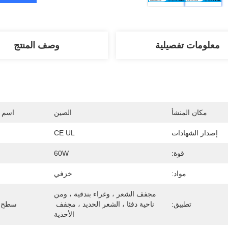
معلومات تفصيلية
وصف المنتج
مكان المنشأ
الصين
اسم ا
إصدار الشهادات
CE UL
قوة:
60W
مواد:
خزفي
مجفف الشعر ، وغراء بندقية ، ومن 
تطبيق:
ناحية دفئا ، الشعر الحديد ، مجفف 
سطح Temperautre
الأحذية