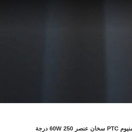
لوحة الألومنيوم PTC سخان عنصر 60W 250 درجة