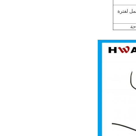
نا. نحن نفعل oem العمل لفترة
حة