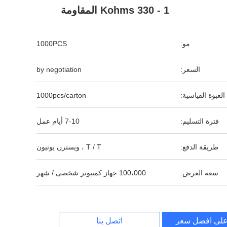
1 - 330 Kohms المقاومة
مو:
1000PCS
السعر:
by negotiation
العبوة القياسية:
1000pcs/carton
فترة التسليم:
7-10 أيام عمل
طريقة الدفع:
T / T ، ويسترن يونيون
سعة العرض:
100،000 جهاز كمبيوتر شخصى / شهر
لى أفضل سعر
اتصل بنا