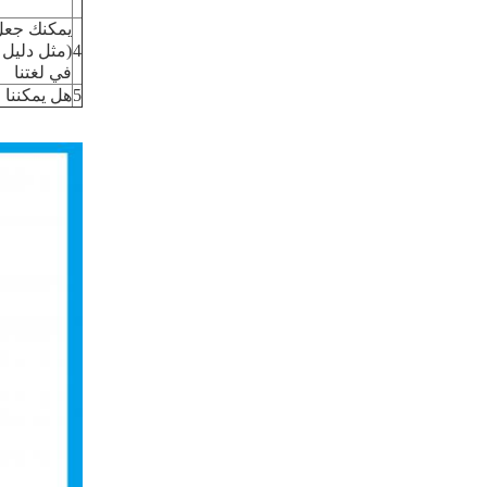
يمكنك جعل 
4
(مثل دليل 
في لغتنا
5
هل يمكننا