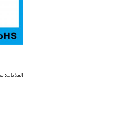
العلامات:
سخان 