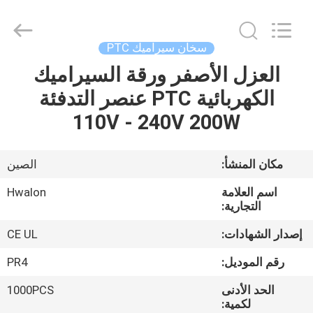
Shenzhen
Hwalon
Electronic
Co.,
Ltd..
سخان سيراميك PTC
All
Rights
Reserved.
العزل الأصفر ورقة السيراميك
بيت
الكهربائية PTC عنصر التدفئة
منتجات
110V - 240V 200W
معلومات
مكان المنشأ:
الصين
عنا
اسم العلامة
Hwalon
التجارية:
جولة
إصدار الشهادات:
CE UL
في
رقم الموديل:
PR4
المصنع
الحد الأدنى
1000PCS
لكمية: