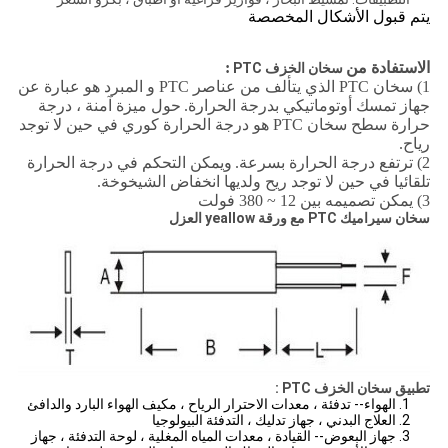
يتم قبول الأشكال المخصصة
الاستفادة من
:
سخان الخزف PTC
1) سخان PTC الذي يتألف من عناصر PTC و المبرد هو عبارة عن
جهاز تمسك أوتوماتيكي بدرجة الحرارة.
حول ميزة آمنة ، درجة
حرارة سطح سخان PTC هو درجة الحرارة كوري في حين لا توجد
رياح.
2) ترتفع درجة الحرارة بسرعة.
ويمكن التحكم في درجة الحرارة
تلقائيا في حين لا توجد ريح ولديها انخفاض الشيخوخة.
3) يمكن تصميمه بين 12 ~ 380 فولت
سخان سيراميك PTC مع ورقة yeallow العزل
تطبيق
سخان الخزف PTC
:
1. الهواء-- تدفئة ، معدات الاحترار الرياح ، مكيف الهواء البارد والدافئ
2. العلاج البدني ، جهاز تدليك ، التدفئة البيولوجيا
3. جهاز البعوض-- القيادة ، معدات المياه المغلية ، لوحة التدفئة ، جهاز