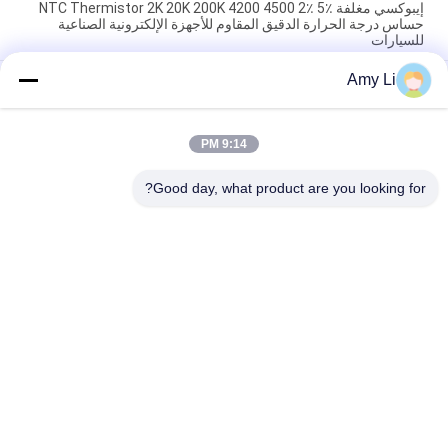
إيبوكسي مغلفة NTC Thermistor 2K 20K 200K 4200 4500 2٪ 5٪
حساس درجة الحرارة الدقيق المقاوم للأجهزة الإلكترونية الصناعية
للسيارات
Amy Li
الايبوكسي المغلفة NTC الثرمستور 10K 50K 100K 3950 3435 1%
الدقة استشعار درجة الحرارة المقاوم للإلكترونيات HVAC الأجهزة
المنزلية
9:14 PM
عازل المموجة PTC السيراميكية الهواء العنصر التدفئة 220V 250W
140x32x26mm
Good day, what product are you looking for?
فئات شعبية
جميع
سخان سيراميك MCH
سخان سيراميك PTC
بي تي سي سيراميك 
سخان هواء السيراميك
دفاية هواء
PTC عنصر التسخين
سخان المياه PTC