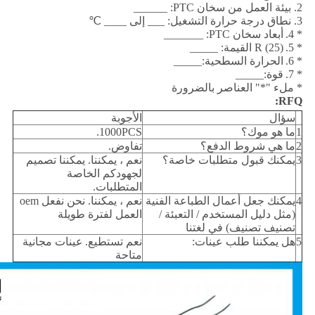
2. بيئة العمل من سخان PTC: ______
3. نطاق درجة حرارة التشغيل: ___ إلى ____ ℃
* 4.
أبعاد سخان PTC: _______
* 5.
R (25) القيمة: _____
* 6.
الحرارة السطحية:_____
* 7.
قوة:_____
* ملء "*" العناصر بالضرورة
RFQ:
سؤال
الأجوبة
1
ما هو موك؟
1000PCS.
2
ما هي شروط الدفع؟
تفاوض.
3
يمكنك قبول متطلبات خاصة؟
نعم ، يمكننا. يمكننا تصميم
لجهودكم الخاصة
المتطلبات.
4
يمكنك جعل أعمال الطباعة الفنية
نعم ، يمكننا. نحن نفعل oem
(مثل دليل المستخدم / التعبئة /
العمل لفترة طويلة
تصنيف تصنيف) في لغتنا
5
هل يمكننا طلب عينات:
نعم تستطيع.
عينات مجانية
متاحة