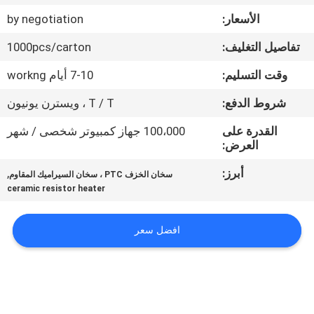
مراقبة
الأسعار:
by negotiation
الجودة
تفاصيل التغليف:
1000pcs/carton
اتصل
وقت التسليم:
7-10 أيام workng
بنا
شروط الدفع:
T / T ، ويسترن يونيون
القدرة على
100،000 جهاز كمبيوتر شخصى / شهر
أخبار
العرض:
أبرز:
,
سخان الخزف PTC ، سخان السيراميك المقاوم
اطلب
ceramic resistor heater
اقتباس
افضل سعر
خريطة
الموقع