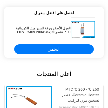
احصل على افضل سعر ل
العزل الأصفر ورقة السيراميك الكهربائية
PTC عنصر التدفئة 110V - 240V 200W
استمر
أعلى المنتجات
250 ℃ - 260 ℃ PTC
Ceramic Heater، عنصر
تسخين مرن لتركيب
السخان
by negotiation MOQ:1000PCS