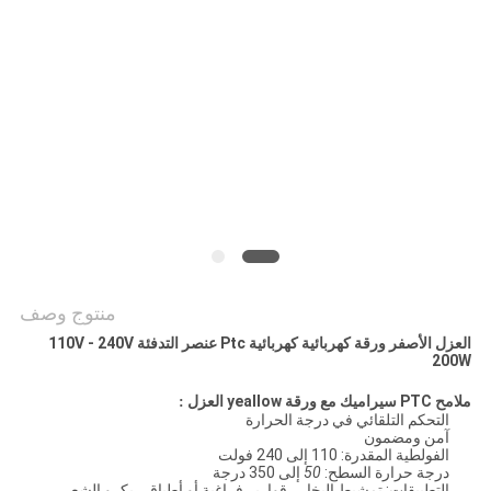
سياسة
الخصوصية
منتوج وصف
العزل الأصفر ورقة كهربائية كهربائية Ptc عنصر التدفئة 110V - 240V
200W
PTC سيراميك مع ورقة yeallow العزل
ملامح
:
التحكم التلقائي في درجة الحرارة
آمن ومضمون
الفولطية المقدرة: 110 إلى 240 فولت
درجة حرارة السطح:
50
إلى 350 درجة
التطبيقات: تمشيط البخار ، قوارير فراغية أو أطباق ، بكرو الشعر