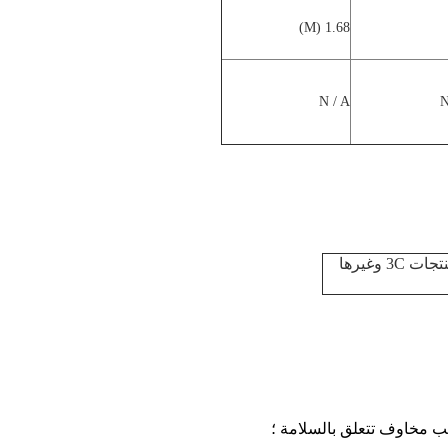
1.68 (M)
N / A
N
مجفف الشعر ، مجفف الملابس ، الحديد ، آلة التصفيح ، آلة ختم لاصقة ، منتجات 3C وغيرها