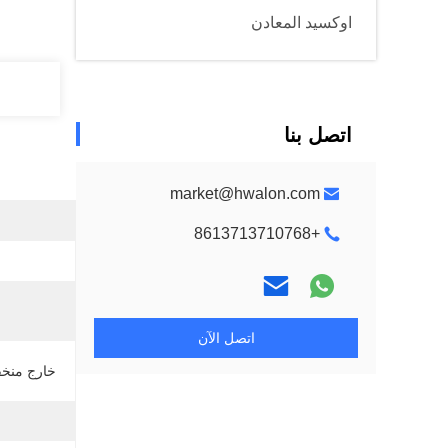
اوكسيد المعادن
اتصل بنا
market@hwalon.com
+8613713710768
اتصل الآن
خارج منخف