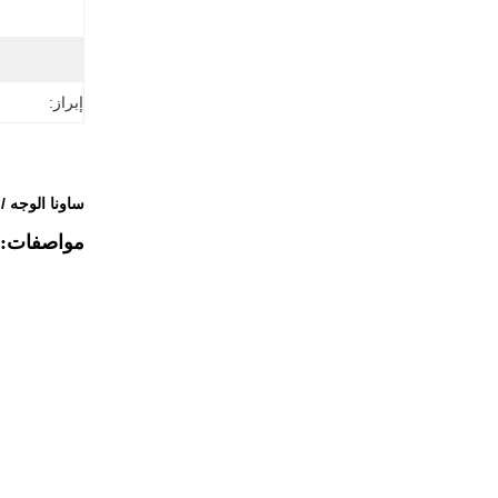
إبراز:
ساونا الوجه / المرطب PTC سخان الهواء عنصر التدفئ
مواصفات: