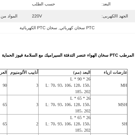
البعد:
حسب الطلب
الجهد االكهربى:
220V
المواد من 
PTC سخان كهربائي
, 
سخان PTC الكهربائية
ة السيراميك مع السلامة فيوز الحماية
عارضات ازياء
البعد (مم)
أنابيب الألومنيوم
العر
26 * 90 * L
90
3
L: 70، 93، 106، 128، 150،
MH
185، 202
26 * 65 * L
65
3
L: 70، 93، 106، 128، 150،
MSH
185، 202
26 * 65 * L
65
2
L: 70، 93، 106، 128، 150،
SH
185، 202