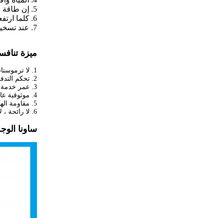
5. إن طاقة التسخين ووظيفة التنظيم الذاتي تكون مترابطة مع معدل تبديد الحرارة.
6. كلما ارتفعت درجة الحرارة ، زادت كفاءة الطاقة ؛
7. عند تسخينها دون أي تدفق للهواء ،
ميزة تنافس
1. لا ترموستات المطلوبة ؛
2. تحكم التدفئة الذاتي التنظيم ؛
3. عمر خدمة طويل.
4.
موثوقية عال
5. مقاومة الهواء منخفضة جدا ، وكفاءة عالية.
6. لا رائحة ، لا إشعاع ؛
ساونا الوجه ومرطب 