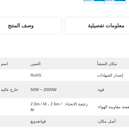
معلومات تفصيلية
وصف المنتج
مكان المنشأ
الصين
اسم ا
إصدار الشهادات
RoHS
قوة:
50W ~ 2000W
خارج عالية ا
زعنفة الانحناء: 2.0m / M ، 2.6m / 
ضة مقاومة الهواء:
M
أصل مكان:
قوانغدونغ