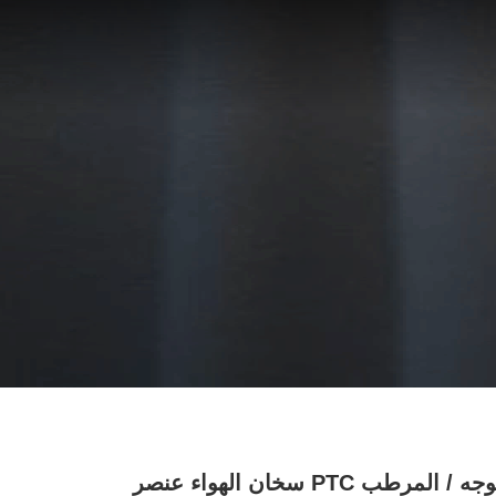
ساونا الوجه / المرطب PTC سخان الهواء عنصر