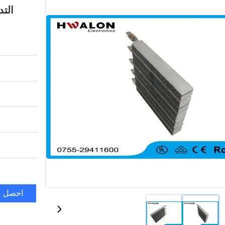
التد
احصل ع