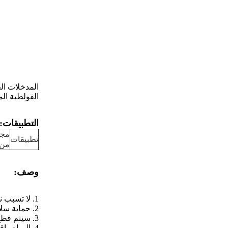
المدخلات الحالية: A
الفولطية المقدرة: 4V
التطبيقات:
تطبيقات
من 
وصف:
1. لا تسبب نقص الأكسجين عند استخدامها لفترة طويلة ؛
2. حماية سلامة الأمان الداخلية ؛
3. سيتم قطع التيار تلقائيا لمنع غير طبيعي كبير الحالي أو عوامل خارجية أخرى تسبب مخاوف تتعلق بالسلامة ؛
4. المياه واقية ، لا تسرب الكهرباء أو تسبب ماس كهربائى ؛