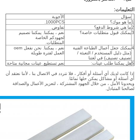
التعليمات:
سؤال
الأجوبة
1
ما هو موك؟
1000PCS.
2
ما هي شروط الدفع؟
تفاوض.
3
يمكنك قبول متطلبات خاصة؟
نعم ، يمكننا. يمكننا تصميم
لجهودكم الخاصة
المتطلبات.
4
يمكنك جعل أعمال الطباعة الفنية
نعم ، يمكننا. نحن نفعل oem
(مثل دليل المستخدم / التعبئة /
العمل لفترة طويلة
تصنيف تصنيف) في لغتنا
5
هل يمكننا طلب عينات:
نعم تستطيع.
عينات مجانية متاحة
إذا كانت لديك أي أسئلة أو أفكار ، فلا تتردد في الاتصال بنا ، لأننا نعتقد أن
أي أسئلة أو مشاكل يمكن حلها تمامًا.
ويحدونا الأمل ، من خلال الجهود المشتركة ، لتعزيز الأعمال والصداقة
لصالحنا المتبادل.