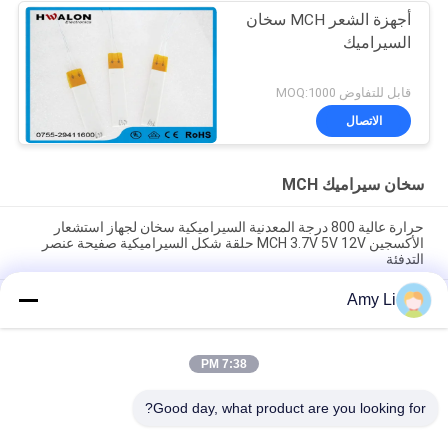
أجهزة الشعر MCH سخان
السيراميك
قابل للتفاوض MOQ:1000
الاتصال
سخان سيراميك MCH
حرارة عالية 800 درجة المعدنية السيراميكية سخان لجهاز استشعار
الأكسجين MCH 3.7V 5V 12V حلقة شكل السيراميكية صفيحة عنصر
التدفئة
Amy Li
تسخين Mch السيراميكي الصفيحة المربعة لتسوية الشعر 24v الصفيحة
البيضاء السيراميكية الكهربائية تسخين للآلات الطبية MCH المقاومة
المعزولة
7:38 PM
15*70ملم لوحة تسخين سيراميكية عالية درجة الحرارة 100°C-230°C
500°C-700°C تسخين كهربائي لتسوية الشعر 230R 15*70ملم
Good day, what product are you looking for?
فئات شعبية
جميع