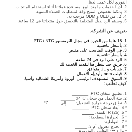
الفوري لكل عميل لدينا.
2. لدينا خدمات ما بعد البيع لمساعدة عملائنا أثناء استخدام المنتجات.
3. يمكننا تخصيص المنتج وفقا لمتطلبات العملاء النسبية.
4. كل من OED و ODM مرحب به.
5. وسيتم الرد لديك المتعلقة بالتحقيق حول منتجاتنا في 12 ساعة.
تعريف عن الشركة:
1. 15 عاما من الخبرة في مجال الثرمستور PTC / NTC.
2.
بأسعار تنافسية
3.
في الوقت المناسب على مقبض
4.
بأسعار تنافسية
5.
الرد على الرد في 24 ساعة
6.
فريق جيد ينتظر هنا لتقديم الخدمة لك
7. بنفايات و UL متوافق
8. قبلت oem وأوديإم الأعمال
9.
السوق المستهدف الرئيسي: أوروبا وأمريكا الشمالية وآسيا.
كيف تطلب:
1. تطبيق سخان PTC: _______
2. بيئة العمل من سخان PTC: ______
3. نطاق درجة حرارة التشغيل: ___ إلى ____ ℃
* 4.
أبعاد سخان PTC: _______
* 5.
R (25) القيمة: _____
* 6.
الحرارة السطحية:_____
* 7.
الفولطية:_____
* 8.
تحتاج معزول أم لا: _____
* ملء "*" العناصر بالضرورة