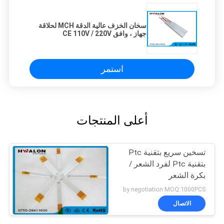
سخان الخزف عالية الدقة MCH لحلاقة
جهاز ، وافق CE 110V / 220V
استمر
أعلى المنتجات
تسخين سريع بتقنية Ptc
بتقنية Ptc لفرد الشعر /
بكرة الشعر
by negotiation MOQ:1000PCS
الاتصال