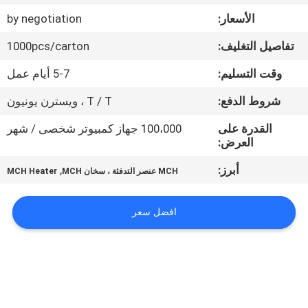
مراقبة
الأسعار:
by negotiation
الجودة
تفاصيل التغليف:
1000pcs/carton
اتصل
وقت التسليم:
5-7 أيام عمل
بنا
شروط الدفع:
T / T ، ويسترن يونيون
القدرة على
100،000 جهاز كمبيوتر شخصى / شهر
أخبار
العرض:
أبرز:
,
MCH عنصر التدفئة ، سخان MCH
MCH Heater
اطلب
اقتباس
افضل سعر
خريطة
الموقع