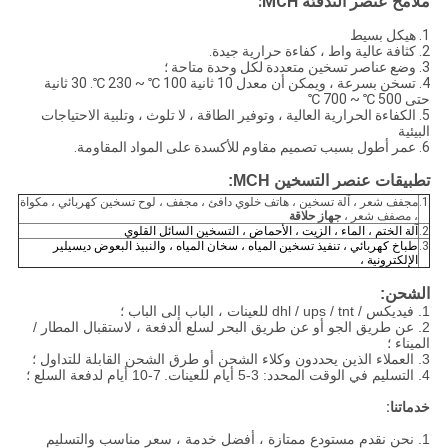
ملامح عنصر التدفئة MCH:
1.
هيكل بسيط
2. كثافة عالية واط ، كفاءة حرارية جيدة.
3. وضع عناصر تسخين متعددة لكل وحدة متاحة ؛
4. تسخن بسرعة ، ويمكن أن معدل 10 ثانية 100 ℃ ~ 230 ℃.
30 ثانية
حتى 500 ℃ ~ 700 ℃
5.
الكفاءة الحرارية العالية ، وتوفير الطاقة ، لا تلوث ، وتلبية الاحتياجات
البيئية
6. عمر أطول بسبب تصميم مقاوم للأكسدة على المواد المقاومة.
تطبيقات عنصر التسخين MCH:
1.
مجفف شعر ، آلة تسخين ، هاتف خلوي دافئ ، مجفف ، لوح تسخين كهربائي ، مكواة
، مصفف شعر ،
جهاز حلاقة
2.
آلة الختم ، الماء ، الزيت ، الأحماض ، التسخين السائل القلوي
3.
طباخ كهربائي ، تنفيذ تسخين المياه ، سخان المياه ، والنبيذ البعوض ديسيلير
الإلكترونية ،
الشحن:
1. فيديكس / dhl / ups / tnt للعينات ، الباب إلى الباب ؛
2. عن طريق الجو أو عن طريق البحر لسلع الدفعة ، لاستقبال المطار /
الميناء ؛
3. العملاء الذين يحددون وكلاء الشحن أو طرق الشحن القابلة للتداول ؛
4. التسليم في الوقت المحدد: 3-5 أيام للعينات.
7-10 أيام لدفعة السلع ؛
خدماتنا:
1. نحن نقدم مستودع ممتازة ، أفضل خدمة ، سعر مناسب والتسليم