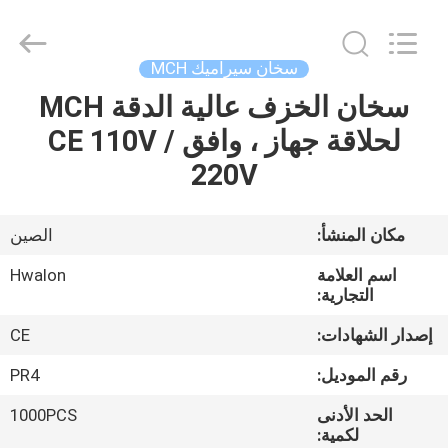
Shenzhen
Hwalon
Electronic
Co.,
Ltd..
سخان سيراميك MCH
All
Rights
Reserved.
سخان الخزف عالية الدقة MCH
بيت
لحلاقة جهاز ، وافق CE 110V /
منتجات
220V
معلومات
مكان المنشأ:
الصين
عنا
اسم العلامة
Hwalon
التجارية:
جولة
إصدار الشهادات:
CE
في
رقم الموديل:
PR4
المصنع
الحد الأدنى
1000PCS
لكمية: