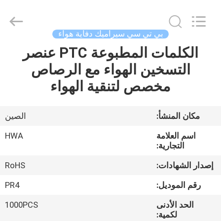
Shenzhen
Hwalon
Electronic
Co.,
Ltd..
بي تي سي سيراميك دفاية هواء
All
Rights
Reserved.
الكلمات المطبوعة PTC عنصر
بيت
التسخين الهواء مع الرصاص
منتجات
مخصص لتنقية الهواء
معلومات
مكان المنشأ:
الصين
عنا
اسم العلامة
HWA
التجارية:
جولة
إصدار الشهادات:
RoHS
في
رقم الموديل:
PR4
المصنع
الحد الأدنى
1000PCS
لكمية: