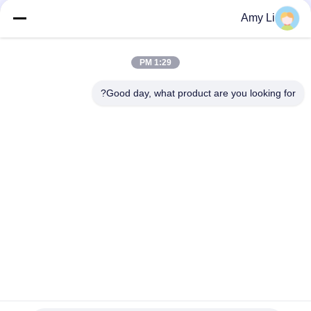
العالي، للمعدات الصناعية والأجهزة المنزلية
Amy Li
غرفة توفير الطاقة PTC سيارة مروحة هواء سخان درجة حرارة ثابتة
تسخين هواء سخان العنصر المنزل الآمن
1:29 PM
48V 200w 75x76x26mm ptc عنصر تسخين مروحة هواء سيراميكية
لجهاز تكييف الهواء
Good day, what product are you looking for?
فئات شعبية
جميع
سخان سيراميك MCH
سخان سيراميك PTC
بي تي سي سيراميك 
سخان هواء السيراميك
دفاية هواء
PTC عنصر التسخين
سخان المياه PTC
NTC الثرمستور 
NTC الحد من التيار 
مستشعر درجة الحرارة
الداخلي الحرارة