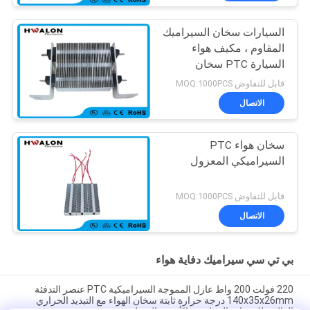
السيارات سخان السيراميك
المقاوم ، مكيف هواء
السيارة PTC سخان
كهربائي
قابل للتفاوض MOQ:1000PCS
الاتصال
سخان هواء PTC
السيراميكي المعزول
قابل للتفاوض MOQ:1000PCS
الاتصال
بي تي سي سيراميك دفاية هواء
220 فولت 200 واط عازل المموجة السيراميكية PTC عنصر التدفئة
140x35x26mm درجة حرارة ثابتة سخان الهواء مع التبديد الحراري