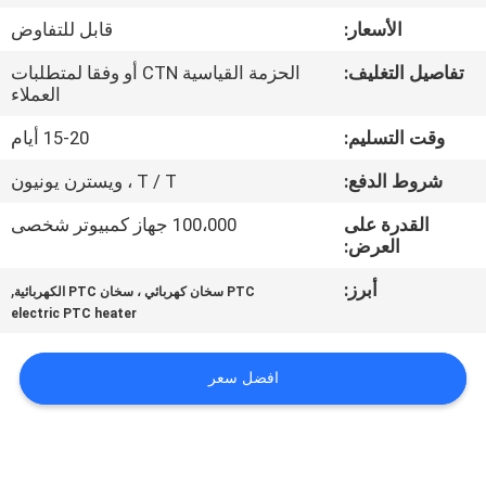
مراقبة
الأسعار:
قابل للتفاوض
الجودة
تفاصيل التغليف:
الحزمة القياسية CTN أو وفقا لمتطلبات
العملاء
اتصل
وقت التسليم:
15-20 أيام
بنا
شروط الدفع:
T / T ، ويسترن يونيون
أخبار
القدرة على
100،000 جهاز كمبيوتر شخصى
العرض:
أبرز:
,
اطلب
PTC سخان كهربائي ، سخان PTC الكهربائية
electric PTC heater
اقتباس
افضل سعر
خريطة
الموقع