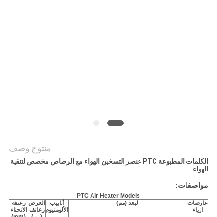
سياسة
الخصوصية
منتوج وصف
الكلمات المطبوعة PTC عنصر التسخين الهواء مع الرصاص مخصص لتنقية
الهواء
مواصفات:
PTC Air Heater Models
عارضات
البعد (مم)
أنابيب
العرض
زعنفة
ازياء
الألومنيوم
زعانف
الانحناء
(مم)
(mm)