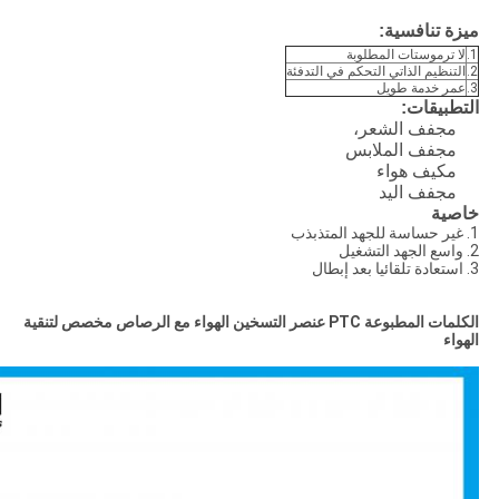
ميزة تنافسية:
1.
لا ترموستات المطلوبة
2.
التنظيم الذاتي التحكم في التدفئة
3.
عمر خدمة طويل
التطبيقات:
مجفف الشعر،
مجفف الملابس
مكيف هواء
مجفف اليد
خاصية
1. غير حساسة للجهد المتذبذب
2. واسع الجهد التشغيل
3. استعادة تلقائيا بعد إبطال
الكلمات المطبوعة PTC عنصر التسخين الهواء مع الرصاص مخصص لتنقية
الهواء