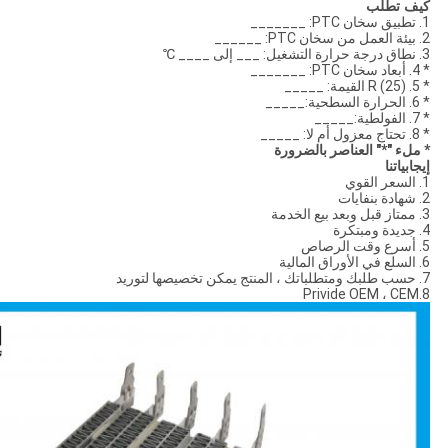
كيف تطلب
1. تطبيق سخان PTC: _______
2. بيئة العمل من سخان PTC: ______
3. نطاق درجة حرارة التشغيل: ___ إلى ____ ℃
* 4. أبعاد سخان PTC: _______
* 5. R (25) القيمة: _____
* 6. الحرارة السطحية:_____
* 7. الفولطية:_____
* 8. تحتاج معزول أم لا: _____
* ملء "*" العناصر بالضرورة
إيجابياتنا
1. السعر القوي
2. شهادة بنفايات
3. ممتاز قبل وبعد بيع الخدمة
4. جديدة ومبتكرة
5. أسرع وقت الرصاص
6. السلع في الأوراق المالية
7. حسب طلبك ومتطلباتك ، المنتج يمكن تخصيصها لتوريد
8.Privide OEM ، CEM