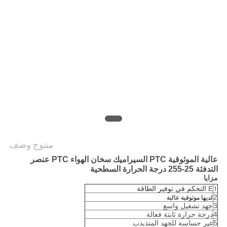
سياسة
الخصوصية
منتوج وصف
عالية الموثوقية PTC السيراميك سخان الهواء PTC عنصر
التدفئة 25-255 درجة الحرارة السطحية
مزايا
E
التحكم في توفير الطاقة
1
2
لديها موثوقية عالية
3
جهد تشغيل واسع
4
درجة حرارة ثابتة فعالة
5
غير حساسة للجهد المتذبذب