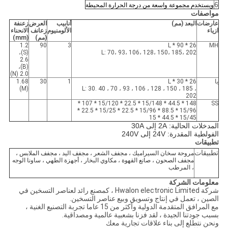
6
ويستخدم مجموعة واسعة من درجة الحرارة المحيطة
مواصفات
عارضات
البعد (مم)
أنابيب
العرض
زعنفة
ازياء
الألومنيوم
زعانف
الانحناء
(مم)
(mm)
1.2
90
3
26 * 90 * L
MH
(S)،
L: 70، 93، 106، 128، 150، 185، 202
2.6
(B)،
2.0 (N)
يا
26 * 30 * L
1
30
1.68
(M)
L: 30. 40 ، 70 ، 93 ، 106 ، 128 ، 150 ، 185 ،
202
148 * 44.5 * 15/148 * 22.5 * 15/120 * 107 *
SS
15/96 * 88.5 * 15/96 * 22.5 * 15/25 * 22.5 *
15/45 * 44.5 * 15
المدخلات الحالية: 2A إلى 30A
الفولطية المقدرة: 24V إلى 240V
تطبيقات
تطبيقات
مروحة سخان السيراميك ، مجفف الشعر ، مجفف اليد ، مجفف الملابس ،
مجفف الصحون ، صانع القهوة ، مكاوي البخار ، أجهزة الطهي ، ساونا الوجه
، المرطب
معلومات الشركة
شركة Hwalon electronic Limited ، كمصنع رائد لعناصر التسخين في
الصين ، تعمل في إنتاج وتسويق وبيع عناصر التسخين.
مع المرافق المتقدمة الدولية وأكثر من 15 عاما تجربة التصنيع الغنية ،
بسبب جودتنا الجيدة ، لقد فزنا بشعبية عالمية ومصداقية.
ونحن نتطلع إلى بناء علاقات تجارية معك