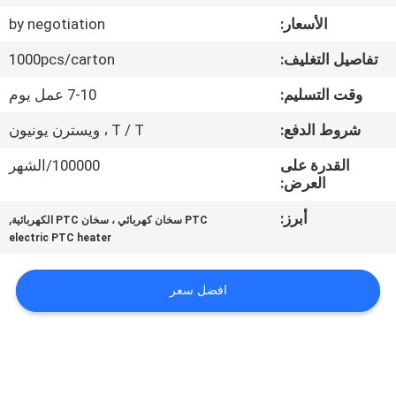
مراقبة
الأسعار:
by negotiation
الجودة
تفاصيل التغليف:
1000pcs/carton
اتصل
وقت التسليم:
7-10 عمل يوم
بنا
شروط الدفع:
T / T ، ويسترن يونيون
القدرة على
100000/الشهر
أخبار
العرض:
أبرز:
,
PTC سخان كهربائي ، سخان PTC الكهربائية
اطلب
electric PTC heater
اقتباس
افضل سعر
خريطة
الموقع