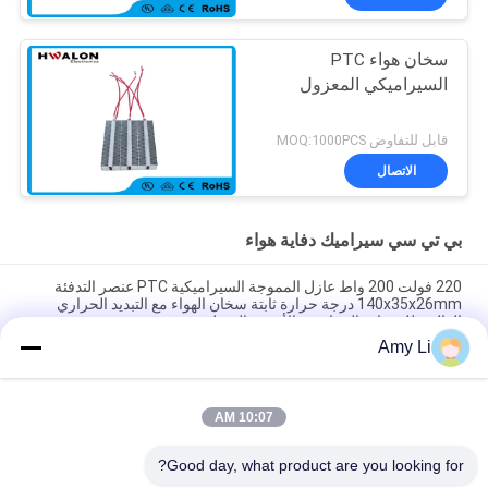
سخان هواء PTC
السيراميكي المعزول
قابل للتفاوض MOQ:1000PCS
الاتصال
بي تي سي سيراميك دفاية هواء
220 فولت 200 واط عازل المموجة السيراميكية PTC عنصر التدفئة
140x35x26mm درجة حرارة ثابتة سخان الهواء مع التبديد الحراري
العالي، للمعدات الصناعية والأجهزة المنزلية
Amy Li
غرفة توفير الطاقة PTC سيارة مروحة هواء سخان درجة حرارة ثابتة
تسخين هواء سخان العنصر المنزل الآمن
10:07 AM
48V 200w 75x76x26mm ptc عنصر تسخين مروحة هواء سيراميكية
لجهاز تكييف الهواء
Good day, what product are you looking for?